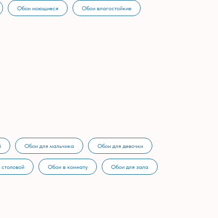
Обои моющиеся
Обои влагостойкие
й
Обои для мальчика
Обои для девочки
 столовой
Обои в комнату
Обои для зала