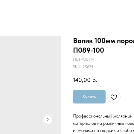
Валик 100мм пор
П089-100
ПЕТРОВИЧ
SKU:
29674
140,00
р.
Купить
Профессиональный малярный в
материалов на различные пове
и эмалями на гладких и слабо