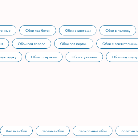
тонные
Обои под бетон
Обои с цветами
Обои в полоску
ия
Обои под дерево
Обои под кирпич
Обои с растительным
штукатурку
Обои с перьями
Обои с узорами
Обои под шкуру
Желтые обои
Зеленые обои
Зеркальные обои
Золотые о