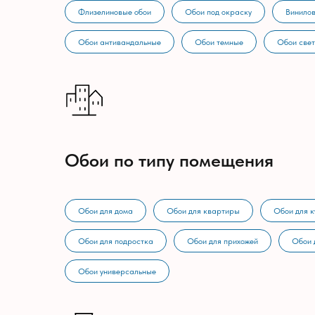
Флизелиновые обои
Обои под окраску
Винилов
Обои антивандальные
Обои темные
Обои све
Обои по типу помещения
Обои для дома
Обои для квартиры
Обои для к
Обои для подростка
Обои для прихожей
Обои 
Обои универсальные