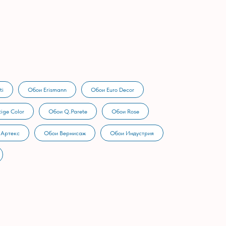
ti
Обои Erismann
Обои Euro Decor
ige Color
Обои Q.Parete
Обои Rose
 Артекс
Обои Вернисаж
Обои Индустрия