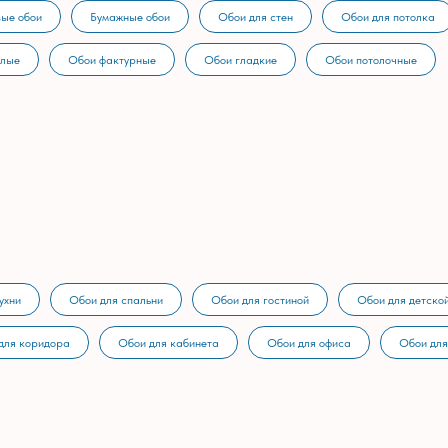
ые обои
Бумажные обои
Обои для стен
Обои для потолка
тлые
Обои фактурные
Обои гладкие
Обои потолочные
ухни
Обои для спальни
Обои для гостиной
Обои для детско
для коридора
Обои для кабинета
Обои для офиса
Обои для