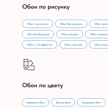
Обои по рисунку
Обои с рисунком
Обои без рисунка
Обои одно
Обои бамбуковые
Обои вензеля
Обои геометр
Обои с 3d эффектом
Обои под кожу
Обои под 
Обои по цвету
Бежевые обои
Белые обои
Бордовые обои