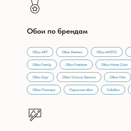
Обои по брендам
Обои ART
Обои Ateliero
Обои AVISTO
Обои Family
Обои Freedom
Обои Home Color
Обои Sirpi
Обои Victoria Stenova
Обои Villa
Обои Палитра
Пермские обои
Сибобои