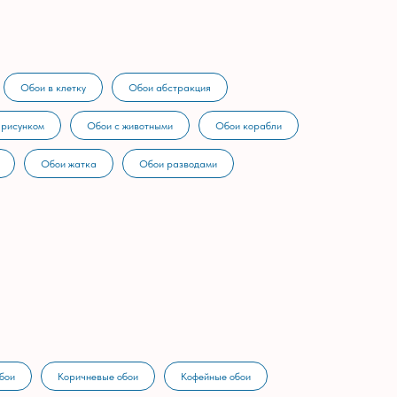
Обои в клетку
Обои абстракция
 рисунком
Обои с животными
Обои корабли
Обои жатка
Обои разводами
бои
Коричневые обои
Кофейные обои