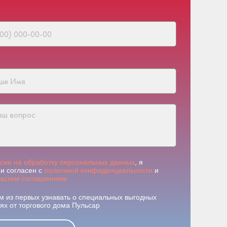
асие на обработку персональных данных
, я
и согласен с
политикой конфиденциальности
и
льским соглашением
м из первых узнавать о специальных выгодных
х от торгового дома Пульсар