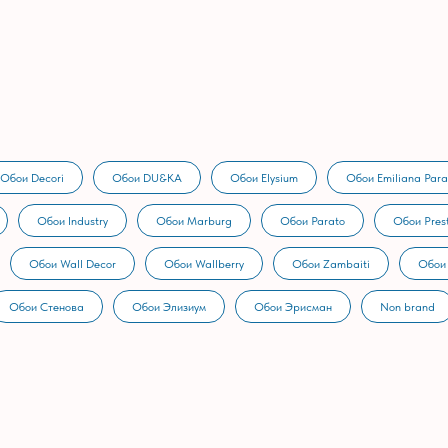
Обои Decori
Обои DU&KA
Обои Elysium
Обои Emiliana Para
Обои Industry
Обои Marburg
Обои Parato
Обои Prest
Обои Wall Decor
Обои Wallberry
Обои Zambaiti
Обои
Обои Стенова
Обои Элизиум
Обои Эрисман
Non brand