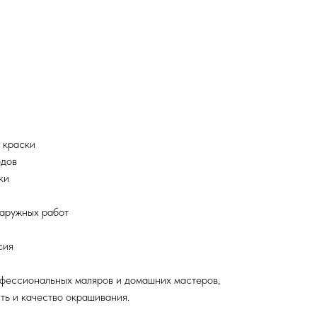
 краски
одов
ки
наружных работ
сия
фессиональных маляров и домашних мастеров,
ть и качество окрашивания.