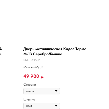
А
Дверь металлическая Кадос Термо
н
М-13 Серебро/Бьянко
SKU:
34504
Металл-МДФ
С терморазрывом
49 980
р.
Подходит для улицы
Сторона
Ширина