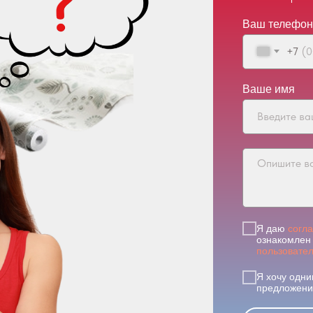
Ваш телефон
+7
Ваше имя
Я даю
согл
ознакомлен 
пользовате
Я хочу одни
предложения