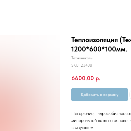
Теплоизоляция (Те
1200*600*100мм.
Технониколь
SKU:
23408
6600,00
р.
Добавить в корзину
Негорючие, гидрофобизирован
минеральной ваты на основе г
связующем.