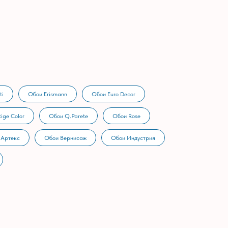
ti
Обои Erismann
Обои Euro Decor
ige Color
Обои Q.Parete
Обои Rose
 Артекс
Обои Вернисаж
Обои Индустрия