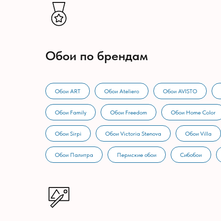
Обои по брендам
Обои ART
Обои Ateliero
Обои AVISTO
Обои Family
Обои Freedom
Обои Home Color
Обои Sirpi
Обои Victoria Stenova
Обои Villa
Обои Палитра
Пермские обои
Сибобои