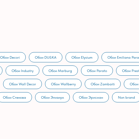
Обои Decori
Обои DU&KA
Обои Elysium
Обои Emiliana Para
Обои Industry
Обои Marburg
Обои Parato
Обои Prest
Обои Wall Decor
Обои Wallberry
Обои Zambaiti
Обои
Обои Стенова
Обои Элизиум
Обои Эрисман
Non brand