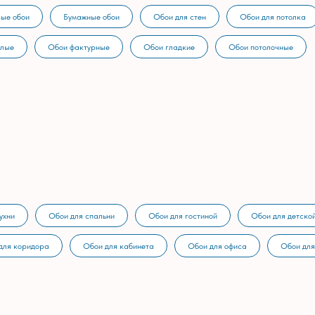
ые обои
Бумажные обои
Обои для стен
Обои для потолка
тлые
Обои фактурные
Обои гладкие
Обои потолочные
ухни
Обои для спальни
Обои для гостиной
Обои для детско
для коридора
Обои для кабинета
Обои для офиса
Обои для