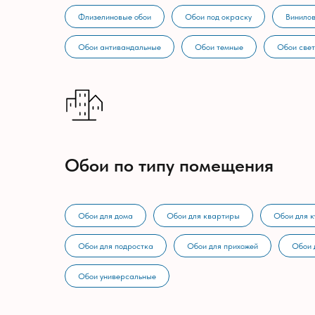
Флизелиновые обои
Обои под окраску
Винилов
Обои антивандальные
Обои темные
Обои све
Обои по типу помещения
Обои для дома
Обои для квартиры
Обои для к
Обои для подростка
Обои для прихожей
Обои 
Обои универсальные