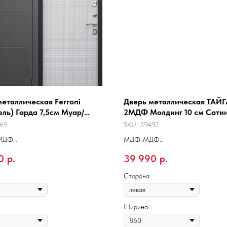
еталлическая Ferroni
Дверь металлическая ТАЙГ
ль) Гарда 7,5см Муар/
2МДФ Молдинг 10 см Сати
ясень Карат
графит/Эмалит белый
69
SKU:
39492
-МДФ
МДФ-МДФ
 для квартиры
Подходит для квартиры
0
р.
39 990
р.
Сторона
Ширина