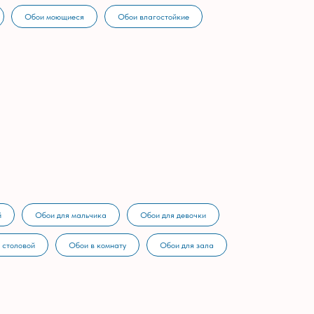
Обои моющиеся
Обои влагостойкие
й
Обои для мальчика
Обои для девочки
 столовой
Обои в комнату
Обои для зала