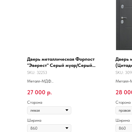
Дверь металлическая Форпост
Дверь м
"Эверест" Серый муар/Серый
(Цитаде
сандал Царга
Белый 
SKU:
32253
SKU:
309
Металл-МДФ
Металл
Подходит для квартиры
Подходит
27 000
р.
28 00
Сторона
Сторона
Ширина
Ширина