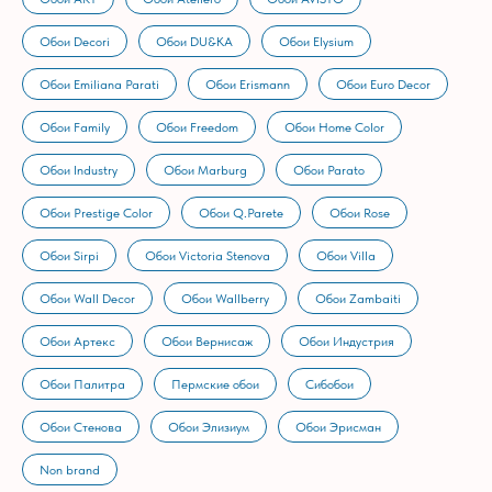
Обои Decori
Обои DU&KA
Обои Elysium
Обои Emiliana Parati
Обои Erismann
Обои Euro Decor
Обои Family
Обои Freedom
Обои Home Color
Обои Industry
Обои Marburg
Обои Parato
Обои Prestige Color
Обои Q.Parete
Обои Rose
Обои Sirpi
Обои Victoria Stenova
Обои Villa
Обои Wall Decor
Обои Wallberry
Обои Zambaiti
Обои Артекс
Обои Вернисаж
Обои Индустрия
Обои Палитра
Пермские обои
Сибобои
Обои Стенова
Обои Элизиум
Обои Эрисман
Non brand