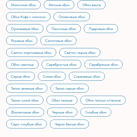
Молочные обои
Мятные обои
Обои венге
Обои Кофе с молоком
Оливковые обои
Оранжевые обои
Песочные обои
Пудровые обои
Розовые обои
Салатовые обои
Светло-коричневые обои
Светло-серые обои
Обои светлые
Серебристые обои
Серебряные обои
Серые обои
Синие обои
Сиреневые обои
Темно зеленые обои
Темно серые обои
Темно синий обои
Обои темные
Обои теплых оттенков
Фиолетовые обои
Черные обои
Голубые обои
Серо-голубые обои
Черно-белые обои