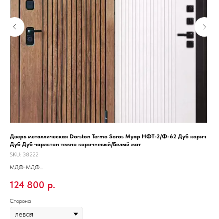
 /
Дверь металлическая Dorston Termo Soros Муар НФТ-2/Ф-62 Дуб корич
Две
Дуб Дуб чарлстон темно коричневый/Белый мат
SKU
SKU:
38222
Мет
МДФ-МДФ
Под
21
С терморазрывом
124 800
р.
Подходит для улицы
Сто
Сторона