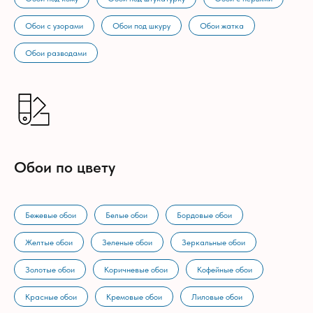
Обои с узорами
Обои под шкуру
Обои жатка
Обои разводами
Обои по цвету
Бежевые обои
Белые обои
Бордовые обои
Желтые обои
Зеленые обои
Зеркальные обои
Золотые обои
Коричневые обои
Кофейные обои
Красные обои
Кремовые обои
Лиловые обои