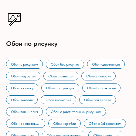
Обои по рисунку
Обои с рисунком
Обои без рисунка
Обои однотонные
Обои под бетон
Обои с цветами
Обои в полоску
Обои в клетку
Обои абстракция
Обои бамбуковые
Обои вензеля
Обои геометрия
Обои под дерево
Обои под кирпич
Обои с растительным рисунком
Обои с животными
Обои корабли
Обои с 3d эффектом
Обои под кожу
Обои под штукатурку
Обои с перьями