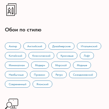
Обои по стилю
Ампир
Английский
Дизайнерские
Итальянский
Китайский
Классический
Красивые
Лофт
Минимализм
Модерн
Морской
Модные
Необычные
Прованс
Ретро
Скандинавский
Современный
Японский