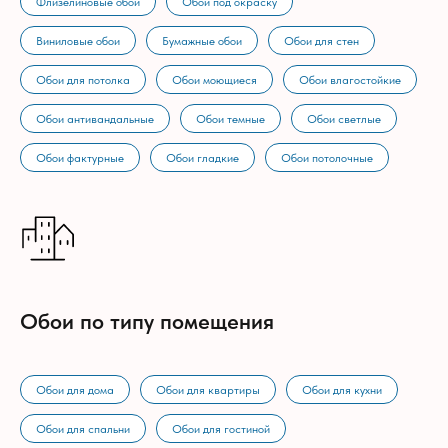
Флизелиновые обои
Обои под окраску
Виниловые обои
Бумажные обои
Обои для стен
Обои для потолка
Обои моющиеся
Обои влагостойкие
Обои антивандальные
Обои темные
Обои светлые
Обои фактурные
Обои гладкие
Обои потолочные
Обои по типу помещения
Обои для дома
Обои для квартиры
Обои для кухни
Обои для спальни
Обои для гостиной