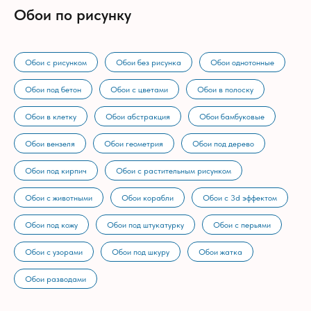
Обои по рисунку
Обои с рисунком
Обои без рисунка
Обои однотонные
Обои под бетон
Обои с цветами
Обои в полоску
Обои в клетку
Обои абстракция
Обои бамбуковые
Обои вензеля
Обои геометрия
Обои под дерево
Обои под кирпич
Обои с растительным рисунком
Обои с животными
Обои корабли
Обои с 3d эффектом
Обои под кожу
Обои под штукатурку
Обои с перьями
Обои с узорами
Обои под шкуру
Обои жатка
Обои разводами