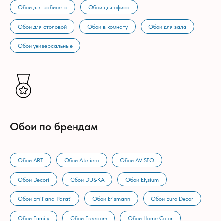
Обои для кабинета
Обои для офиса
Обои для столовой
Обои в комнату
Обои для зала
Обои универсальные
Обои по брендам
Обои ART
Обои Ateliero
Обои AVISTO
Обои Decori
Обои DU&KA
Обои Elysium
Обои Emiliana Parati
Обои Erismann
Обои Euro Decor
Обои Family
Обои Freedom
Обои Home Color