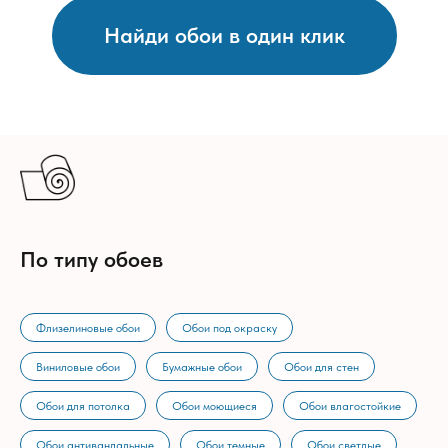
Найди обои в один клик
По типу обоев
Флизелиновые обои
Обои под окраску
Виниловые обои
Бумажные обои
Обои для стен
Обои для потолка
Обои моющиеся
Обои влагостойкие
Обои антивандальные
Обои темные
Обои светлые