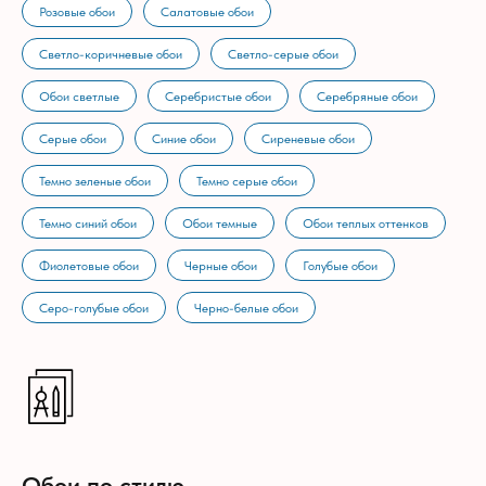
Розовые обои
Салатовые обои
Светло-коричневые обои
Светло-серые обои
Обои светлые
Серебристые обои
Серебряные обои
Серые обои
Синие обои
Сиреневые обои
Темно зеленые обои
Темно серые обои
Темно синий обои
Обои темные
Обои теплых оттенков
Фиолетовые обои
Черные обои
Голубые обои
Серо-голубые обои
Черно-белые обои
Обои по стилю