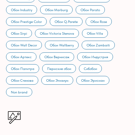
Обои Industry
Обои Marburg
Обои Parato
Обои Prestige Color
Обои Q.Parete
Обои Rose
Обои Sirpi
Обои Victoria Stenova
Обои Villa
Обои Wall Decor
Обои Wallberry
Обои Zambaiti
Обои Артекс
Обои Вернисаж
Обои Индустрия
Обои Палитра
Пермские обои
Сибобои
Обои Стенова
Обои Элизиум
Обои Эрисман
Non brand