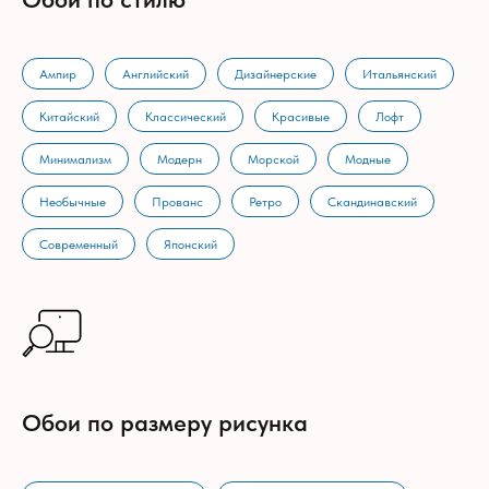
Ампир
Английский
Дизайнерские
Итальянский
Китайский
Классический
Красивые
Лофт
Минимализм
Модерн
Морской
Модные
Необычные
Прованс
Ретро
Скандинавский
Современный
Японский
Обои по размеру рисунка