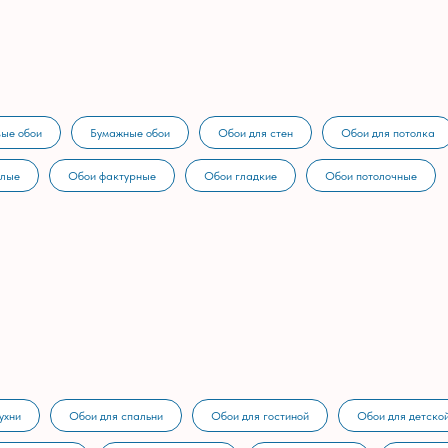
ые обои
Бумажные обои
Обои для стен
Обои для потолка
тлые
Обои фактурные
Обои гладкие
Обои потолочные
ухни
Обои для спальни
Обои для гостиной
Обои для детско