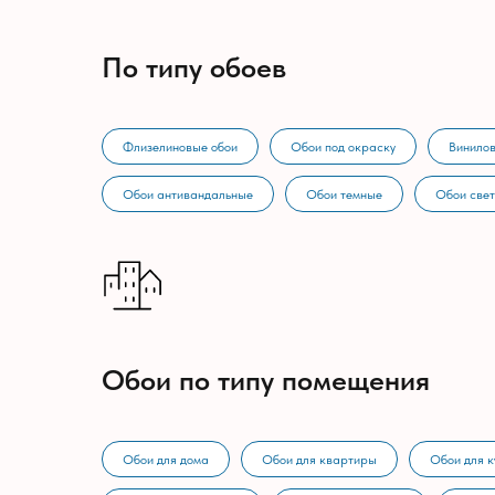
По типу обоев
Флизелиновые обои
Обои под окраску
Винилов
Обои антивандальные
Обои темные
Обои све
Обои по типу помещения
Обои для дома
Обои для квартиры
Обои для к