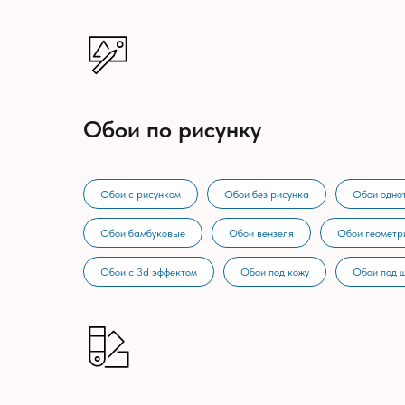
Обои по рисунку
Обои с рисунком
Обои без рисунка
Обои одно
Обои бамбуковые
Обои вензеля
Обои геометр
Обои с 3d эффектом
Обои под кожу
Обои под 