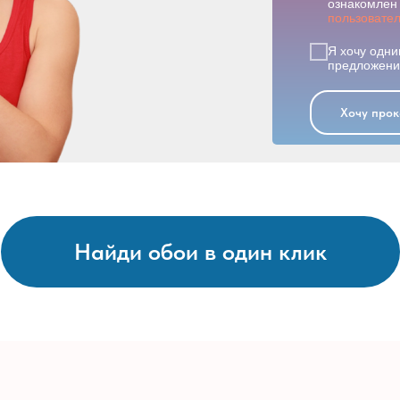
ознакомлен 
пользовате
Я хочу одни
предложения
Хочу прок
Найди обои в один клик