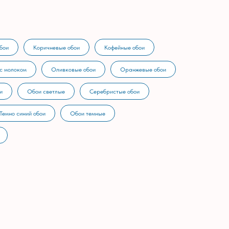
бои
Коричневые обои
Кофейные обои
с молоком
Оливковые обои
Оранжевые обои
и
Обои светлые
Серебристые обои
Темно синий обои
Обои темные