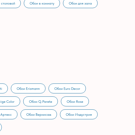
 столовой
Обои в комнату
Обои для зала
ti
Обои Erismann
Обои Euro Decor
ige Color
Обои Q.Parete
Обои Rose
 Артекс
Обои Вернисаж
Обои Индустрия