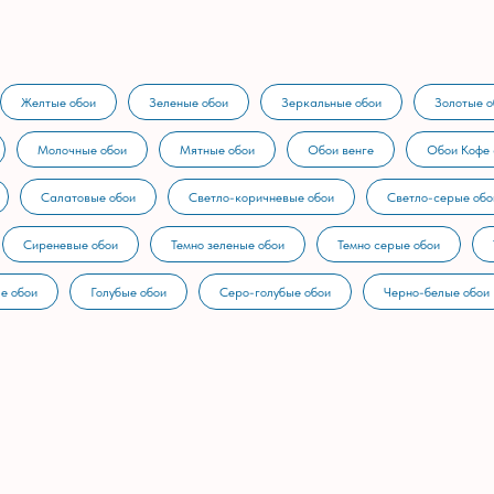
Желтые обои
Зеленые обои
Зеркальные обои
Золотые о
Молочные обои
Мятные обои
Обои венге
Обои Кофе 
Салатовые обои
Светло-коричневые обои
Светло-серые обо
Сиреневые обои
Темно зеленые обои
Темно серые обои
е обои
Голубые обои
Серо-голубые обои
Черно-белые обои