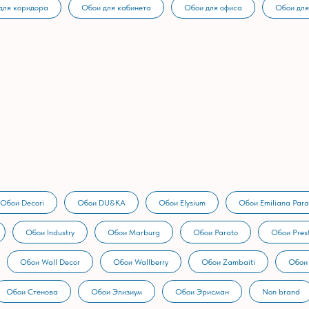
для коридора
Обои для кабинета
Обои для офиса
Обои для
Обои Decori
Обои DU&KA
Обои Elysium
Обои Emiliana Para
Обои Industry
Обои Marburg
Обои Parato
Обои Prest
Обои Wall Decor
Обои Wallberry
Обои Zambaiti
Обои
Обои Стенова
Обои Элизиум
Обои Эрисман
Non brand