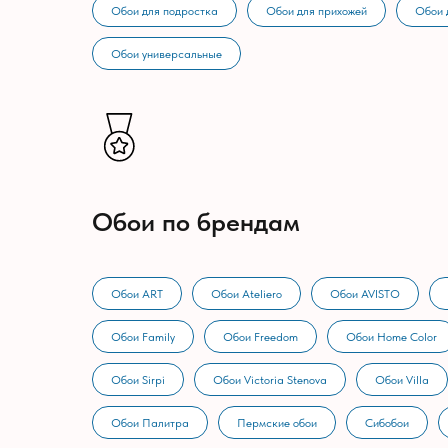
Обои для подростка
Обои для прихожей
Обои 
Обои универсальные
Обои по брендам
Обои ART
Обои Ateliero
Обои AVISTO
Обои Family
Обои Freedom
Обои Home Color
Обои Sirpi
Обои Victoria Stenova
Обои Villa
Обои Палитра
Пермские обои
Сибобои