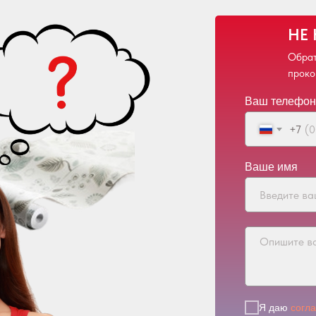
НЕ
Обрат
проко
Ваш телефон
+7
Ваше имя
Я даю
согл