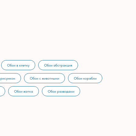
Обои в клетку
Обои абстракция
 рисунком
Обои с животными
Обои корабли
Обои жатка
Обои разводами