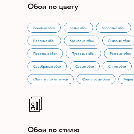
Обои по цвету
Бежевые обои
Белые обои
Бордовые обои
Красные обои
Кремовые обои
Лиловые обои
Песочные обои
Пудровые обои
Розовые обои
Серебряные обои
Серые обои
Синие обои
Обои теплых оттенков
Фиолетовые обои
Черны
Обои по стилю