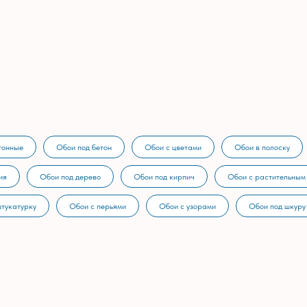
тонные
Обои под бетон
Обои с цветами
Обои в полоску
ия
Обои под дерево
Обои под кирпич
Обои с растительным
штукатурку
Обои с перьями
Обои с узорами
Обои под шкуру