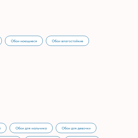
Обои моющиеся
Обои влагостойкие
й
Обои для мальчика
Обои для девочки