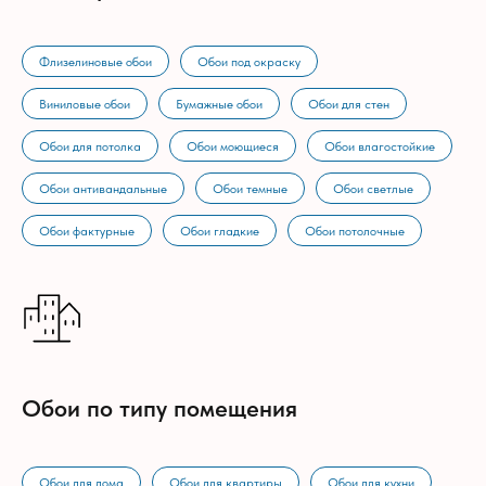
Флизелиновые обои
Обои под окраску
Виниловые обои
Бумажные обои
Обои для стен
Обои для потолка
Обои моющиеся
Обои влагостойкие
Обои антивандальные
Обои темные
Обои светлые
Обои фактурные
Обои гладкие
Обои потолочные
Обои по типу помещения
Обои для дома
Обои для квартиры
Обои для кухни