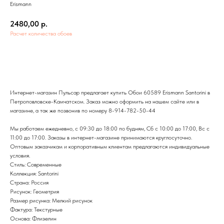
Erismann
2480,00
р.
Расчет количества обоев
Добавить в корзину
Интернет-магазин Пульсар предлагает купить Обои 60589 Erismann Santorini в
Петроповловске-Камчатском. Заказ можно оформить на нашем сайте или в
магазине, а так же позвонив по номеру 8-914-782-50-44
Мы работаем ежедневно, с 09:30 до 18:00 по будням, Сб с 10:00 до 17:00, Вс с
11:00 до 17:00. Заказы в интернет-магазине принимаются круглосуточно.
Оптовым заказчикам и корпоративным клиентам предлагаются индивидуальные
условия.
Стиль: Современные
Коллекция: Santorini
Страна: Россия
Рисунок: Геометрия
Размер рисунка: Мелкий рисунок
Фактура: Текстурные
Основа: Флизелин