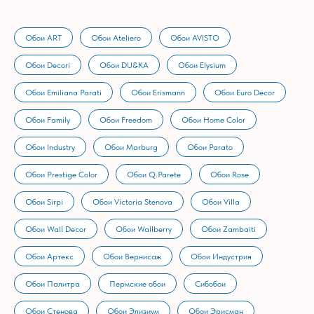
Обои ART
Обои Ateliero
Обои AVISTO
Обои Decori
Обои DU&KA
Обои Elysium
Обои Emiliana Parati
Обои Erismann
Обои Euro Decor
Обои Family
Обои Freedom
Обои Home Color
Обои Industry
Обои Marburg
Обои Parato
Обои Prestige Color
Обои Q.Parete
Обои Rose
Обои Sirpi
Обои Victoria Stenova
Обои Villa
Обои Wall Decor
Обои Wallberry
Обои Zambaiti
Обои Артекс
Обои Вернисаж
Обои Индустрия
Обои Палитра
Пермские обои
Сибобои
Обои Стенова
Обои Элизиум
Обои Эрисман