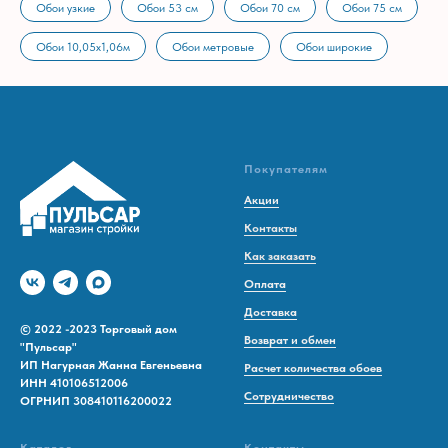
Обои узкие
Обои 53 см
Обои 70 см
Обои 75 см
Обои 10,05х1,06м
Обои метровые
Обои широкие
Покупателям
Акции
Контакты
Как заказать
Оплата
Доставка
© 2022 -2023 Торговый дом
Возврат и обмен
"Пульсар"
ИП Нагурная Жанна Евгеньевна
Расчет количества обоев
ИНН 410106512006
Сотрудничество
ОГРНИП 308410116200022