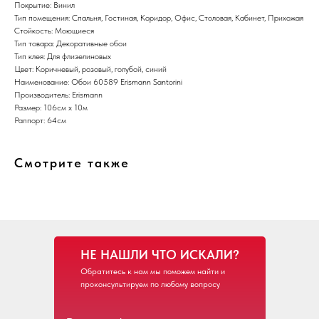
Покрытие: Винил
Тип помещения: Спальня, Гостиная, Коридор, Офис, Столовая, Кабинет, Прихожая
Стойкость: Моющиеся
Тип товара: Декоративные обои
Тип клея: Для флизелиновых
Цвет: Коричневый, розовый, голубой, синий
Наименование: Обои 60589 Erismann Santorini
Производитель: Erismann
Размер: 106см х 10м
Раппорт: 64см
Смотрите также
НЕ НАШЛИ ЧТО ИСКАЛИ?
Обратитесь к нам мы поможем найти и
проконсультируем по любому вопросу