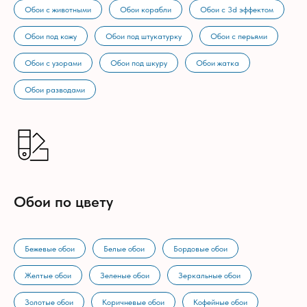
Обои с животными
Обои корабли
Обои с 3d эффектом
Обои под кожу
Обои под штукатурку
Обои с перьями
Обои с узорами
Обои под шкуру
Обои жатка
Обои разводами
Обои по цвету
Бежевые обои
Белые обои
Бордовые обои
Желтые обои
Зеленые обои
Зеркальные обои
Золотые обои
Коричневые обои
Кофейные обои