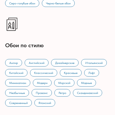
Серо-голубые обои
Черно-белые обои
Обои по стилю
Ампир
Английский
Дизайнерские
Итальянский
Китайский
Классический
Красивые
Лофт
Минимализм
Модерн
Морской
Модные
Необычные
Прованс
Ретро
Скандинавский
Современный
Японский