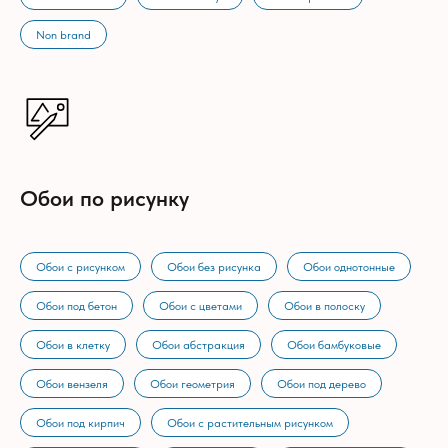
Non brand
Обои по рисунку
Обои с рисунком
Обои без рисунка
Обои однотонные
Обои под бетон
Обои с цветами
Обои в полоску
Обои в клетку
Обои абстракция
Обои бамбуковые
Обои вензеля
Обои геометрия
Обои под дерево
Обои под кирпич
Обои с растительным рисунком