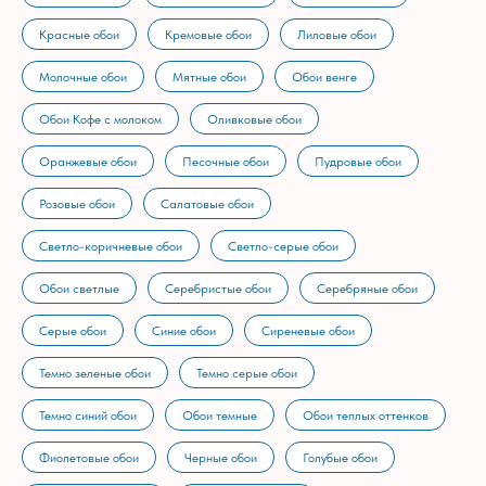
Красные обои
Кремовые обои
Лиловые обои
Молочные обои
Мятные обои
Обои венге
Обои Кофе с молоком
Оливковые обои
Оранжевые обои
Песочные обои
Пудровые обои
Розовые обои
Салатовые обои
Светло-коричневые обои
Светло-серые обои
Обои светлые
Серебристые обои
Серебряные обои
Серые обои
Синие обои
Сиреневые обои
Темно зеленые обои
Темно серые обои
Темно синий обои
Обои темные
Обои теплых оттенков
Фиолетовые обои
Черные обои
Голубые обои