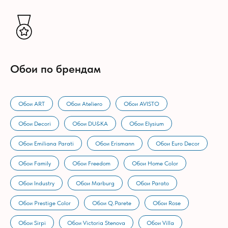
Обои по брендам
Обои ART
Обои Ateliero
Обои AVISTO
Обои Decori
Обои DU&KA
Обои Elysium
Обои Emiliana Parati
Обои Erismann
Обои Euro Decor
Обои Family
Обои Freedom
Обои Home Color
Обои Industry
Обои Marburg
Обои Parato
Обои Prestige Color
Обои Q.Parete
Обои Rose
Обои Sirpi
Обои Victoria Stenova
Обои Villa