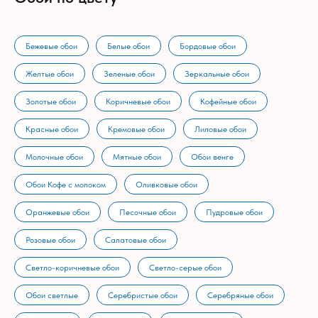
Бежевые обои
Белые обои
Бордовые обои
Желтые обои
Зеленые обои
Зеркальные обои
Золотые обои
Коричневые обои
Кофейные обои
Красные обои
Кремовые обои
Лиловые обои
Молочные обои
Мятные обои
Обои венге
Обои Кофе с молоком
Оливковые обои
Оранжевые обои
Песочные обои
Пудровые обои
Розовые обои
Салатовые обои
Светло-коричневые обои
Светло-серые обои
Обои светлые
Серебристые обои
Серебряные обои