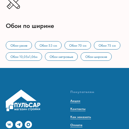
Обои по ширине
Обои узкие
Обои 53 см
Обои 70 см
Обои 75 см
Обои 10,05х1,06м
Обои метровые
Обои широкие
Покупателям
Акции
Контакты
Как заказать
Оплата