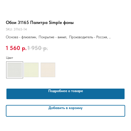
Обои 31165 Палитра Simple фоны
Об
SKU:
31165-14
SKU
Основа - флизелин, Покрытие - винил, Производитель - Россия,
Осн
Размер 10,05 x 1,06 м
Раз
1 560
р.
1 950
р.
2
Цвет
Цве
Подробнее о товаре
Добавить в корзину