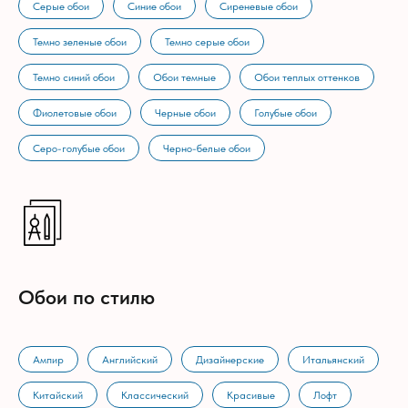
Серые обои
Синие обои
Сиреневые обои
Темно зеленые обои
Темно серые обои
Темно синий обои
Обои темные
Обои теплых оттенков
Фиолетовые обои
Черные обои
Голубые обои
Серо-голубые обои
Черно-белые обои
Обои по стилю
Ампир
Английский
Дизайнерские
Итальянский
Китайский
Классический
Красивые
Лофт