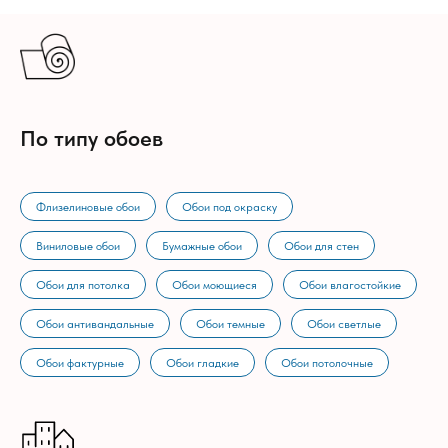
По типу обоев
Флизелиновые обои
Обои под окраску
Виниловые обои
Бумажные обои
Обои для стен
Обои для потолка
Обои моющиеся
Обои влагостойкие
Обои антивандальные
Обои темные
Обои светлые
Обои фактурные
Обои гладкие
Обои потолочные