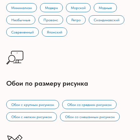
Минимализм
Модерн
Морской
Модные
Необычные
Прованс
Ретро
Скандинавский
Современный
Японский
Обои по размеру рисунка
Обои с крупным рисунком
Обои со средним рисунком
Обои с мелким рисунком
Обои со смешанным рисунком