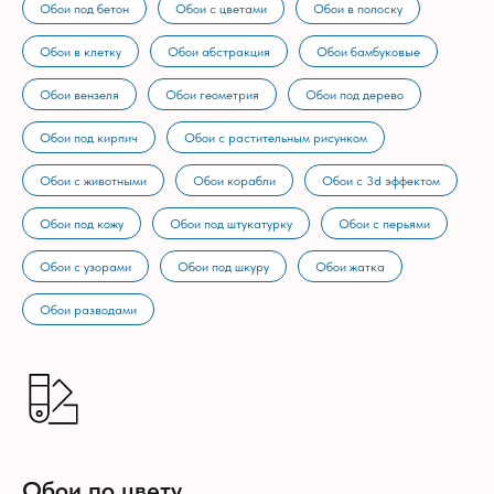
Обои под бетон
Обои с цветами
Обои в полоску
Обои в клетку
Обои абстракция
Обои бамбуковые
Обои вензеля
Обои геометрия
Обои под дерево
Обои под кирпич
Обои с растительным рисунком
Обои с животными
Обои корабли
Обои с 3d эффектом
Обои под кожу
Обои под штукатурку
Обои с перьями
Обои с узорами
Обои под шкуру
Обои жатка
Обои разводами
Обои по цвету