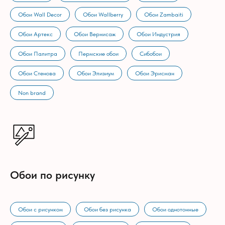
Обои Wall Decor
Обои Wallberry
Обои Zambaiti
Обои Артекс
Обои Вернисаж
Обои Индустрия
Обои Палитра
Пермские обои
Сибобои
Обои Стенова
Обои Элизиум
Обои Эрисман
Non brand
Обои по рисунку
Обои с рисунком
Обои без рисунка
Обои однотонные