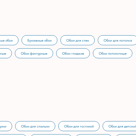
ые обои
Бумажные обои
Обои для стен
Обои для потолка
тлые
Обои фактурные
Обои гладкие
Обои потолочные
ухни
Обои для спальни
Обои для гостиной
Обои для детско