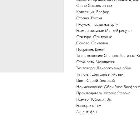
Стиль: Современные
Коллекция: Босфор
Страна: Россия
Рисунок: Под штукатурку
Размер рисунка: Мелкий рисунок
Фактура: Фактурные
Основа: Флизелин
Покрытие: Винил
Тип помещения: Спальня, Гостиная, 
Стойкость: Моющиеся
Тип товара: Декоративные обои
Тип клея: Для флизелиновых
Цвет: Серый, бежевый
Наименование: Обои Rose Босфор 
Производитель: Victoria Stenova
Размер: 106см х 10м
Раппорт: 64см
Акцент: фон