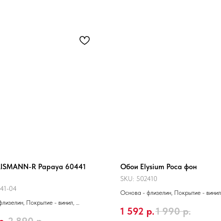
RISMANN-R Papaya 60441
Обои Elysium Роса фон
SKU:
502410
41-04
Основа - флизелин, Покрытие - винил
флизелин, Покрытие - винил,
Производитель - Россия, Размер 1,06 
1 592
р.
1 990
р.
тель - Россия, Размер 10,05 x 1,06 м