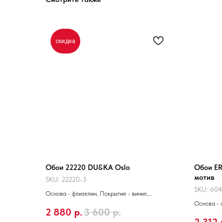
скидка
Обои 22220 DU&KA Oslo
Обои E
мотив
SKU:
22220-3
SKU:
604
Основа - флизелин, Покрытие - винил,
Производитель - Турция, Размер 10,05 x 1,06 м
Основа - 
2 880
р.
3 600
р.
Производи