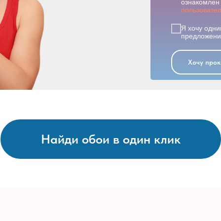
ознакомлен 
пользовате
Я хочу одни
предложения
Хочу прок
Найди обои в один клик