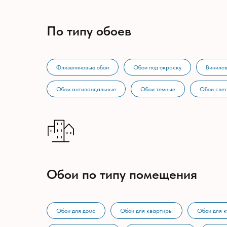
По типу обоев
Флизелиновые обои
Обои под окраску
Винилов
Обои антивандальные
Обои темные
Обои све
Обои по типу помещения
Обои для дома
Обои для квартиры
Обои для к