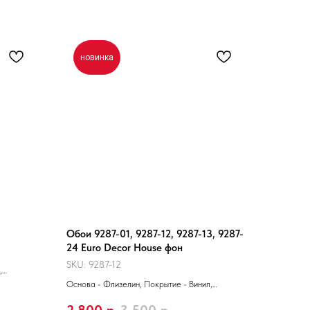
новинка
Обои 9287-01, 9287-12, 9287-13, 9287-
24 Euro Decor House фон
SKU:
9287-12
,
см х 10 м
Основа - Флизелин, Покрытие - Винил,
Производитель - Россия, Размер 1,06м х 10м