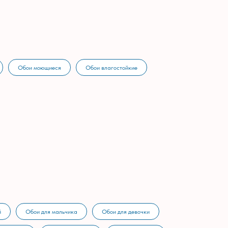
Обои моющиеся
Обои влагостойкие
й
Обои для мальчика
Обои для девочки