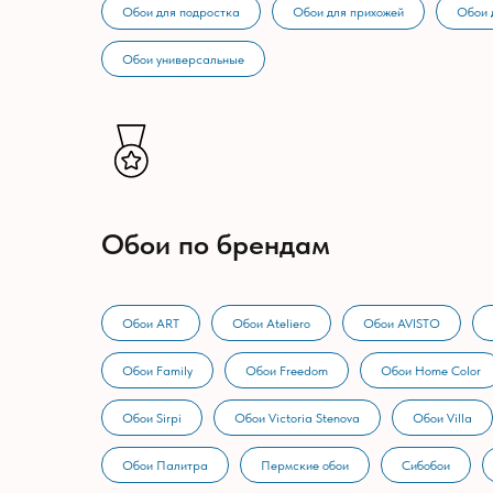
Обои для подростка
Обои для прихожей
Обои 
Обои универсальные
Обои по брендам
Обои ART
Обои Ateliero
Обои AVISTO
Обои Family
Обои Freedom
Обои Home Color
Обои Sirpi
Обои Victoria Stenova
Обои Villa
Обои Палитра
Пермские обои
Сибобои