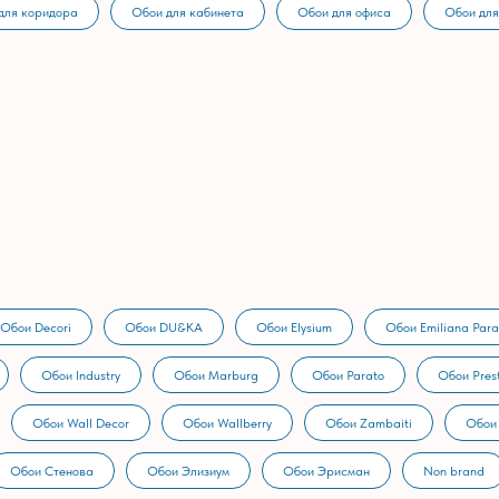
для коридора
Обои для кабинета
Обои для офиса
Обои для
Обои Decori
Обои DU&KA
Обои Elysium
Обои Emiliana Para
Обои Industry
Обои Marburg
Обои Parato
Обои Prest
Обои Wall Decor
Обои Wallberry
Обои Zambaiti
Обои
Обои Стенова
Обои Элизиум
Обои Эрисман
Non brand