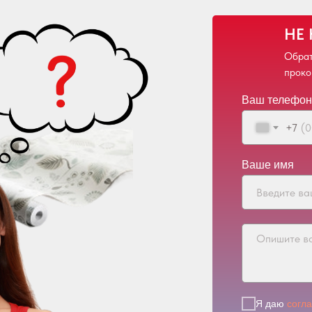
НЕ
Обрат
проко
Ваш телефон
+7
Ваше имя
Я даю
согл