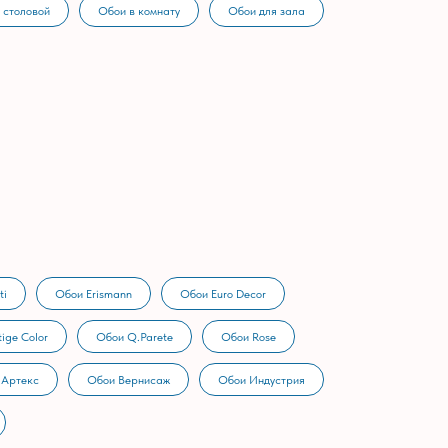
 столовой
Обои в комнату
Обои для зала
ti
Обои Erismann
Обои Euro Decor
ige Color
Обои Q.Parete
Обои Rose
 Артекс
Обои Вернисаж
Обои Индустрия