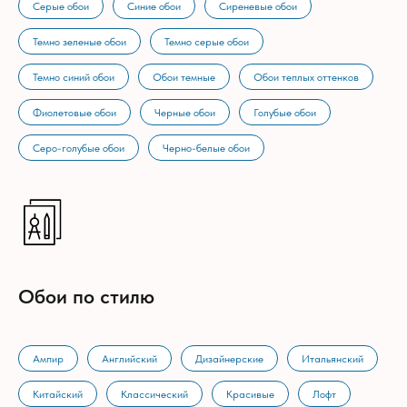
Серые обои
Синие обои
Сиреневые обои
Темно зеленые обои
Темно серые обои
Темно синий обои
Обои темные
Обои теплых оттенков
Фиолетовые обои
Черные обои
Голубые обои
Серо-голубые обои
Черно-белые обои
Обои по стилю
Ампир
Английский
Дизайнерские
Итальянский
Китайский
Классический
Красивые
Лофт