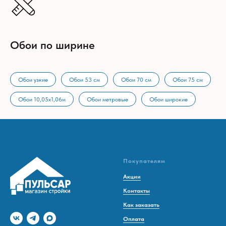
Обои по ширине
Обои узкие
Обои 53 см
Обои 70 см
Обои 75 см
Обои 10,05х1,06м
Обои метровые
Обои широкие
Покупателям
Акции
Контакты
Как заказать
Оплата