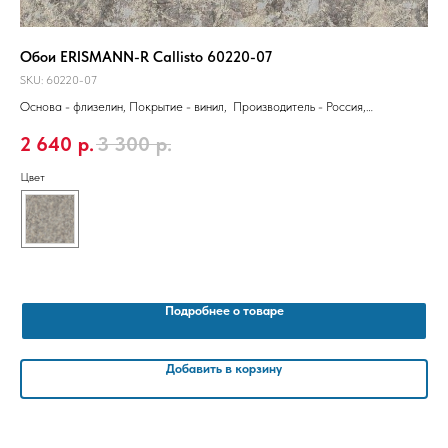
Обои ERISMANN-R Callisto 60220-07
Об
SKU:
60220-07
SKU
Основа - флизелин, Покрытие - винил, Производитель - Россия,
Осн
Размер 10,05 x 1,06 м
Раз
2 640
р.
3 300
р.
2
Цвет
Цве
Подробнее о товаре
Добавить в корзину