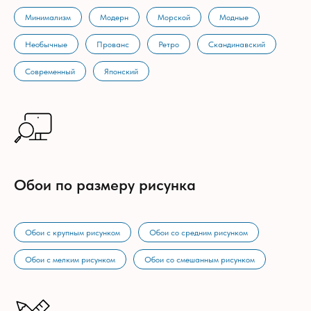
Минимализм
Модерн
Морской
Модные
Необычные
Прованс
Ретро
Скандинавский
Современный
Японский
Обои по размеру рисунка
Обои с крупным рисунком
Обои со средним рисунком
Обои с мелким рисунком
Обои со смешанным рисунком