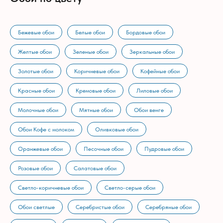
Бежевые обои
Белые обои
Бордовые обои
Желтые обои
Зеленые обои
Зеркальные обои
Золотые обои
Коричневые обои
Кофейные обои
Красные обои
Кремовые обои
Лиловые обои
Молочные обои
Мятные обои
Обои венге
Обои Кофе с молоком
Оливковые обои
Оранжевые обои
Песочные обои
Пудровые обои
Розовые обои
Салатовые обои
Светло-коричневые обои
Светло-серые обои
Обои светлые
Серебристые обои
Серебряные обои