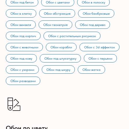
Обои под бетон
Обои с цветами
Обои в полоску
Обои в клетку
Обои абстракция
Обои бамбуковые
Обои вензеля
Обои геометрия
Обои под дерево
Обои под кирпич
Обои с растительным рисунком
Обои с животными
Обои корабли
Обои с 3d эффектом
Обои под кожу
Обои под штукатурку
Обои с перьями
Обои с узорами
Обои под шкуру
Обои жатка
Обои разводами
Обои по цвету