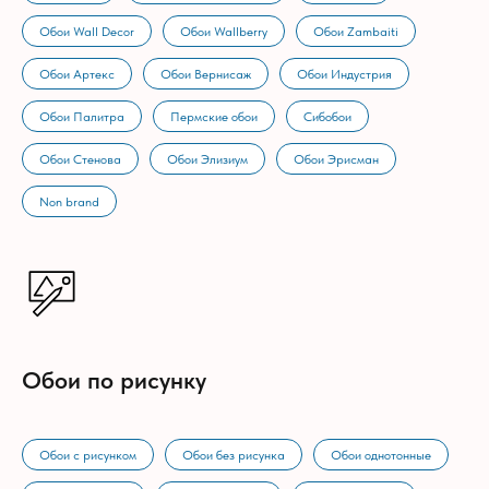
Обои Wall Decor
Обои Wallberry
Обои Zambaiti
Обои Артекс
Обои Вернисаж
Обои Индустрия
Обои Палитра
Пермские обои
Сибобои
Обои Стенова
Обои Элизиум
Обои Эрисман
Non brand
Обои по рисунку
Обои с рисунком
Обои без рисунка
Обои однотонные