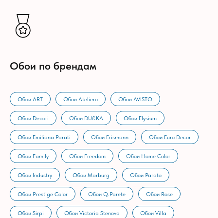
Обои по брендам
Обои ART
Обои Ateliero
Обои AVISTO
Обои Decori
Обои DU&KA
Обои Elysium
Обои Emiliana Parati
Обои Erismann
Обои Euro Decor
Обои Family
Обои Freedom
Обои Home Color
Обои Industry
Обои Marburg
Обои Parato
Обои Prestige Color
Обои Q.Parete
Обои Rose
Обои Sirpi
Обои Victoria Stenova
Обои Villa