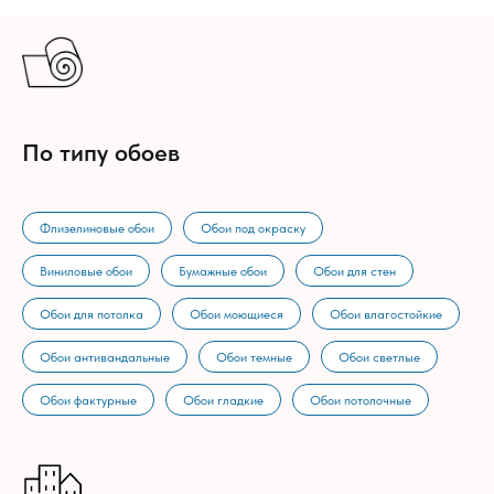
По типу обоев
Флизелиновые обои
Обои под окраску
Виниловые обои
Бумажные обои
Обои для стен
Обои для потолка
Обои моющиеся
Обои влагостойкие
Обои антивандальные
Обои темные
Обои светлые
Обои фактурные
Обои гладкие
Обои потолочные