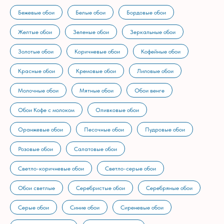
Бежевые обои
Белые обои
Бордовые обои
Желтые обои
Зеленые обои
Зеркальные обои
Золотые обои
Коричневые обои
Кофейные обои
Красные обои
Кремовые обои
Лиловые обои
Молочные обои
Мятные обои
Обои венге
Обои Кофе с молоком
Оливковые обои
Оранжевые обои
Песочные обои
Пудровые обои
Розовые обои
Салатовые обои
Светло-коричневые обои
Светло-серые обои
Обои светлые
Серебристые обои
Серебряные обои
Серые обои
Синие обои
Сиреневые обои