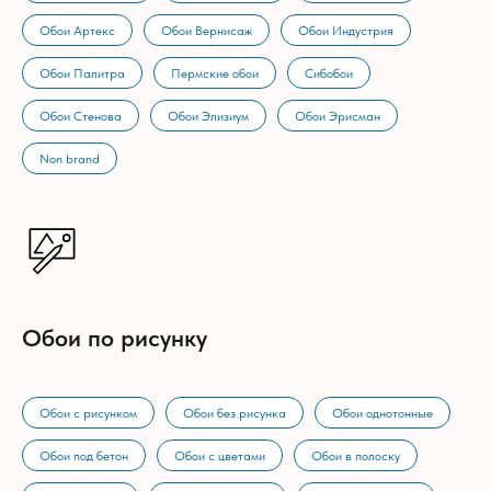
Обои Артекс
Обои Вернисаж
Обои Индустрия
Обои Палитра
Пермские обои
Сибобои
Обои Стенова
Обои Элизиум
Обои Эрисман
Non brand
Обои по рисунку
Обои с рисунком
Обои без рисунка
Обои однотонные
Обои под бетон
Обои с цветами
Обои в полоску