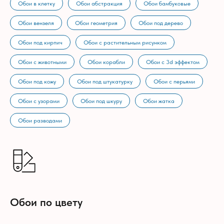
Обои в клетку
Обои абстракция
Обои бамбуковые
Обои вензеля
Обои геометрия
Обои под дерево
Обои под кирпич
Обои с растительным рисунком
Обои с животными
Обои корабли
Обои с 3d эффектом
Обои под кожу
Обои под штукатурку
Обои с перьями
Обои с узорами
Обои под шкуру
Обои жатка
Обои разводами
Обои по цвету