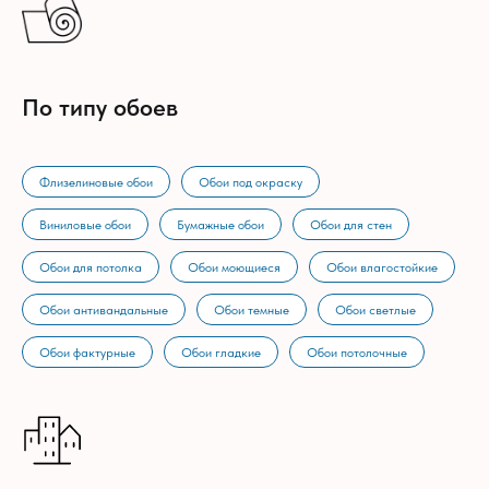
По типу обоев
Флизелиновые обои
Обои под окраску
Виниловые обои
Бумажные обои
Обои для стен
Обои для потолка
Обои моющиеся
Обои влагостойкие
Обои антивандальные
Обои темные
Обои светлые
Обои фактурные
Обои гладкие
Обои потолочные