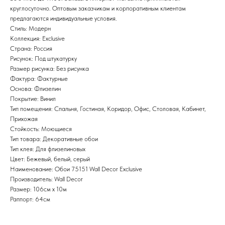
круглосуточно. Оптовым заказчикам и корпоративным клиентам
предлагаются индивидуальные условия.
Стиль: Модерн
Коллекция: Exclusive
Страна: Россия
Рисунок: Под штукатурку
Размер рисунка: Без рисунка
Фактура: Фактурные
Основа: Флизелин
Покрытие: Винил
Тип помещения: Спальня, Гостиная, Коридор, Офис, Столовая, Кабинет,
Прихожая
Стойкость: Моющиеся
Тип товара: Декоративные обои
Тип клея: Для флизелиновых
Цвет: Бежевый, белый, серый
Наименование: Обои 75151 Wall Decor Exclusive
Производитель: Wall Decor
Размер: 106см х 10м
Раппорт: 64см