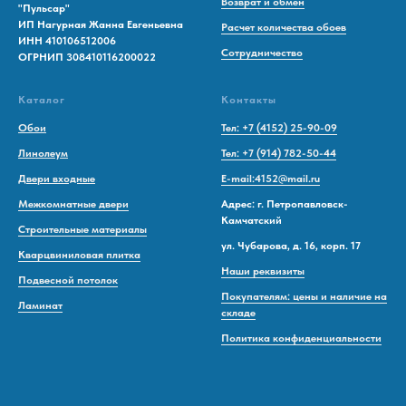
Возврат и обмен
"Пульсар"
ИП Нагурная Жанна Евгеньевна
Расчет количества обоев
ИНН 410106512006
Сотрудничество
ОГРНИП 308410116200022
Каталог
Контакты
Обои
Тел: +7 (4152) 25-90-09
Линолеум
Тел: +7 (914) 782-50-44
Двери входные
E-mail:4152@mail.ru
Межкомнатные двери
Адрес: г. Петропавловск-
Камчатский
Строительные материалы
ул. Чубарова, д. 16, корп. 17
Кварцвиниловая плитка
Наши реквизиты
Подвесной потолок
Покупателям: цены и наличие на
Ламинат
складе
Политика конфиденциальности