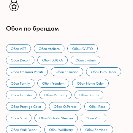
Обои по брендам
Обои ART
Обои Ateliero
Обои AVISTO
Обои Decori
Обои DU&KA
Обои Elysium
Обои Emiliana Parati
Обои Erismann
Обои Euro Decor
Обои Family
Обои Freedom
Обои Home Color
Обои Industry
Обои Marburg
Обои Parato
Обои Prestige Color
Обои Q.Parete
Обои Rose
Обои Sirpi
Обои Victoria Stenova
Обои Villa
Обои Wall Decor
Обои Wallberry
Обои Zambaiti