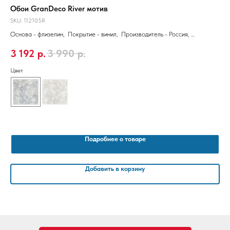
Обои GranDeco River мотив
Об
SKU:
112105R
SKU
Основа - флизелин, Покрытие - винил, Производитель - Россия,
Осн
Размер 10,05 x 1,06 м
106
3 192
р.
3 990
р.
1 
Цвет
Цве
Подробнее о товаре
Добавить в корзину