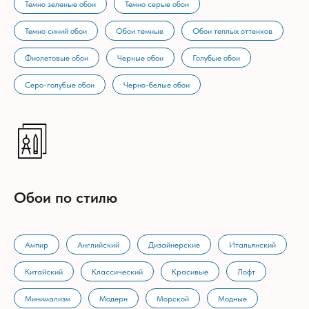
Темно зеленые обои
Темно серые обои
Темно синий обои
Обои темные
Обои теплых оттенков
Фиолетовые обои
Черные обои
Голубые обои
Серо-голубые обои
Черно-белые обои
Обои по стилю
Ампир
Английский
Дизайнерские
Итальянский
Китайский
Классический
Красивые
Лофт
Минимализм
Модерн
Морской
Модные