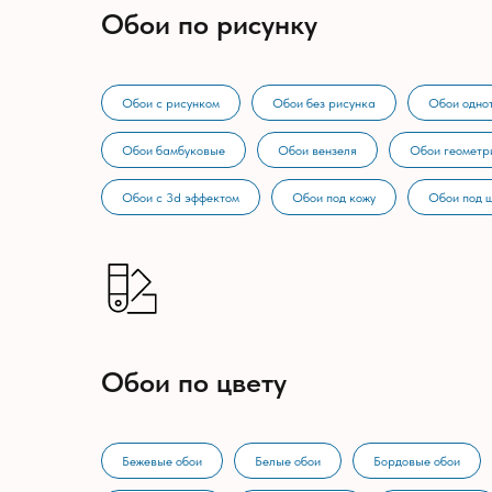
Обои по рисунку
Обои с рисунком
Обои без рисунка
Обои одно
Обои бамбуковые
Обои вензеля
Обои геометр
Обои с 3d эффектом
Обои под кожу
Обои под 
Обои по цвету
Бежевые обои
Белые обои
Бордовые обои