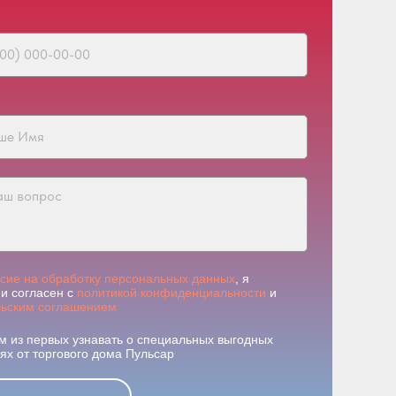
асие на обработку персональных данных
, я
и согласен с
политикой конфиденциальности
и
льским соглашением
м из первых узнавать о специальных выгодных
х от торгового дома Пульсар