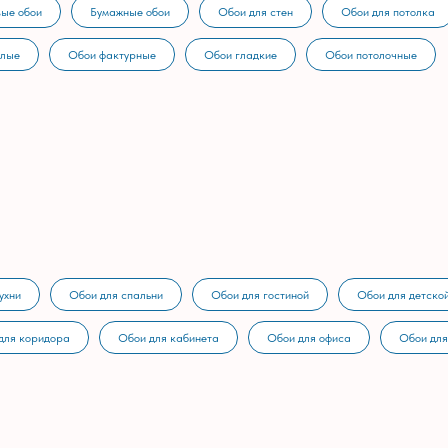
ые обои
Бумажные обои
Обои для стен
Обои для потолка
тлые
Обои фактурные
Обои гладкие
Обои потолочные
ухни
Обои для спальни
Обои для гостиной
Обои для детско
для коридора
Обои для кабинета
Обои для офиса
Обои для