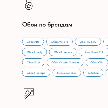
Обои по брендам
Обои ART
Обои Ateliero
Обои AVISTO
Обои Family
Обои Freedom
Обои Home Color
Обои Sirpi
Обои Victoria Stenova
Обои Villa
Обои Палитра
Пермские обои
Сибобои