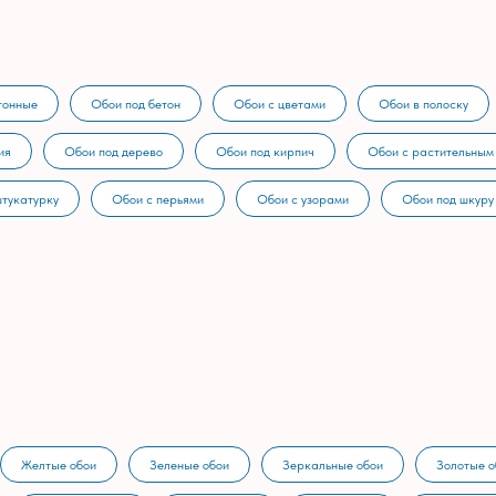
тонные
Обои под бетон
Обои с цветами
Обои в полоску
ия
Обои под дерево
Обои под кирпич
Обои с растительным
штукатурку
Обои с перьями
Обои с узорами
Обои под шкуру
Желтые обои
Зеленые обои
Зеркальные обои
Золотые о