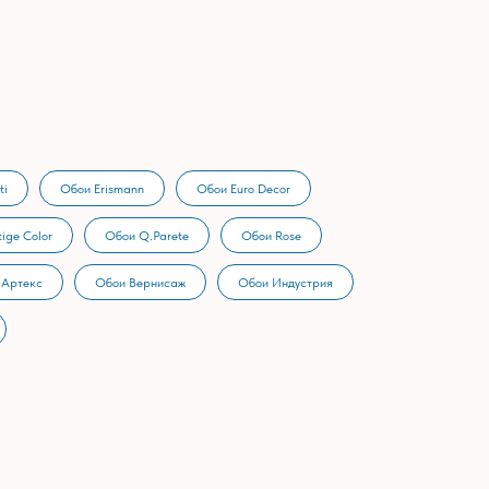
ti
Обои Erismann
Обои Euro Decor
ige Color
Обои Q.Parete
Обои Rose
 Артекс
Обои Вернисаж
Обои Индустрия