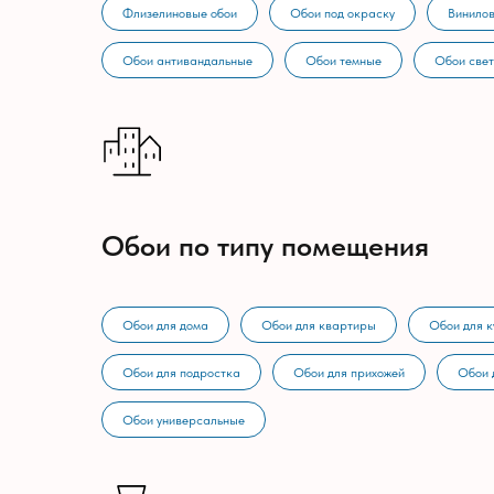
Флизелиновые обои
Обои под окраску
Винилов
Обои антивандальные
Обои темные
Обои све
Обои по типу помещения
Обои для дома
Обои для квартиры
Обои для к
Обои для подростка
Обои для прихожей
Обои 
Обои универсальные