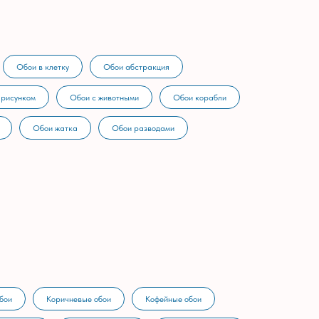
Обои в клетку
Обои абстракция
 рисунком
Обои с животными
Обои корабли
Обои жатка
Обои разводами
бои
Коричневые обои
Кофейные обои