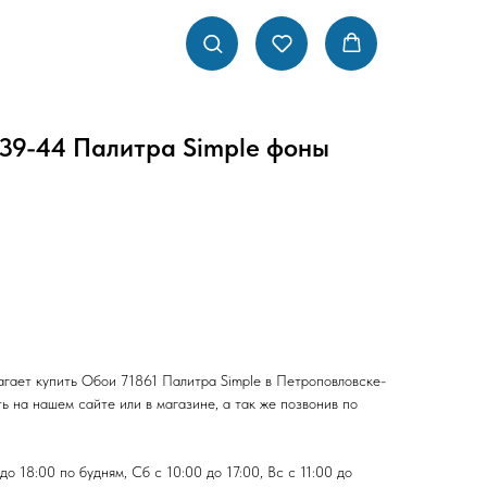
939-44 Палитра Simple фоны
гает купить Обои 71861 Палитра Simple в Петроповловске-
 на нашем сайте или в магазине, а так же позвонив по
о 18:00 по будням, Сб с 10:00 до 17:00, Вс с 11:00 до