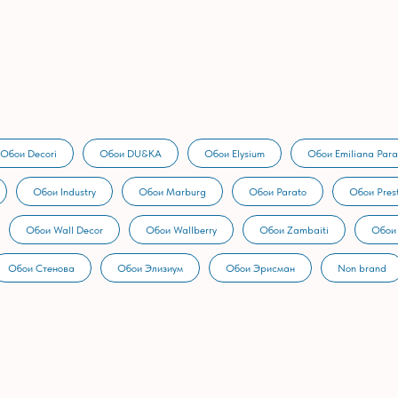
Обои Decori
Обои DU&KA
Обои Elysium
Обои Emiliana Para
Обои Industry
Обои Marburg
Обои Parato
Обои Prest
Обои Wall Decor
Обои Wallberry
Обои Zambaiti
Обои
Обои Стенова
Обои Элизиум
Обои Эрисман
Non brand