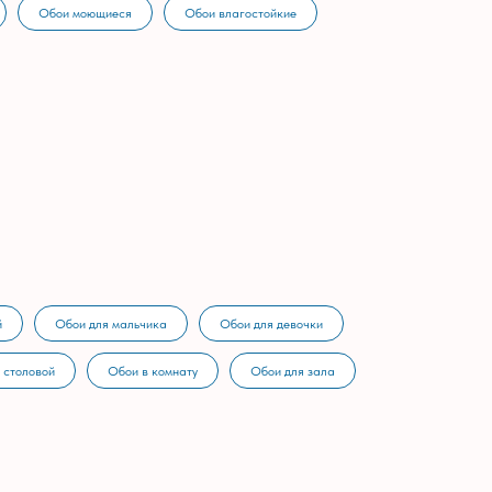
Обои моющиеся
Обои влагостойкие
й
Обои для мальчика
Обои для девочки
 столовой
Обои в комнату
Обои для зала