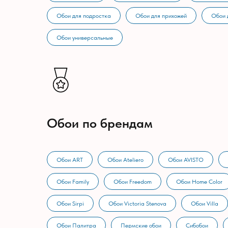
Обои для подростка
Обои для прихожей
Обои 
Обои универсальные
Обои по брендам
Обои ART
Обои Ateliero
Обои AVISTO
Обои Family
Обои Freedom
Обои Home Color
Обои Sirpi
Обои Victoria Stenova
Обои Villa
Обои Палитра
Пермские обои
Сибобои