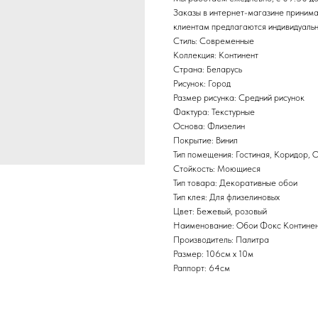
Заказы в интернет-магазине приним
клиентам предлагаются индивидуальн
Стиль: Современные
Коллекция: Континент
Страна: Беларусь
Рисунок: Город
Размер рисунка: Средний рисунок
Фактура: Текстурные
Основа: Флизелин
Покрытие: Винил
Тип помещения: Гостиная, Коридор, 
Стойкость: Моющиеся
Тип товара: Декоративные обои
Тип клея: Для флизелиновых
Цвет: Бежевый, розовый
Наименование: Обои Фокс Контине
Производитель: Палитра
Размер: 106см х 10м
Раппорт: 64см