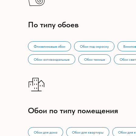
По типу обоев
Флизелиновые обои
Обои под окраску
Винилов
Обои антивандальные
Обои темные
Обои све
Обои по типу помещения
Обои для дома
Обои для квартиры
Обои для к