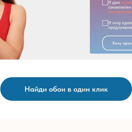
Я даю
согл
ознакомлен 
пользовате
Я хочу одни
предложения
Хочу прок
Найди обои в один клик