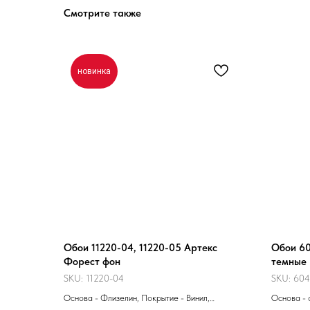
Смотрите также
новинка
Обои 11220-04, 11220-05 Артекс
Обои 60
Форест фон
темные
SKU:
11220-04
SKU:
604
Основа - Флизелин, Покрытие - Винил,
Основа - 