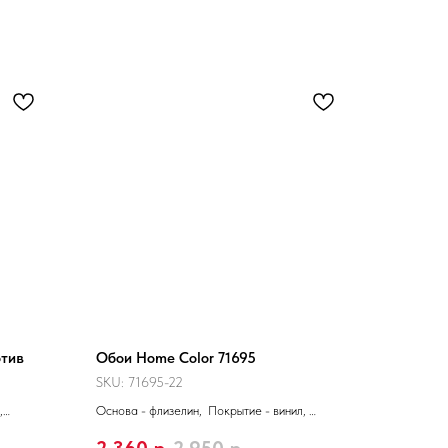
отив
Обои Home Color 71695
SKU:
71695-22
,
Основа - флизелин, Покрытие - винил,
5 x 1,06 м
Производитель - Россия, Размер 10,05 x 1,06 м