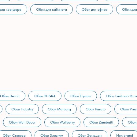
для коридора
Обои для кабинета
Обои для офиса
Обои для
Обои Decori
Обои DU&KA
Обои Elysium
Обои Emiliana Para
Обои Industry
Обои Marburg
Обои Parato
Обои Prest
Обои Wall Decor
Обои Wallberry
Обои Zambaiti
Обои
Обои Стенова
Обои Элизиум
Обои Эрисман
Non brand