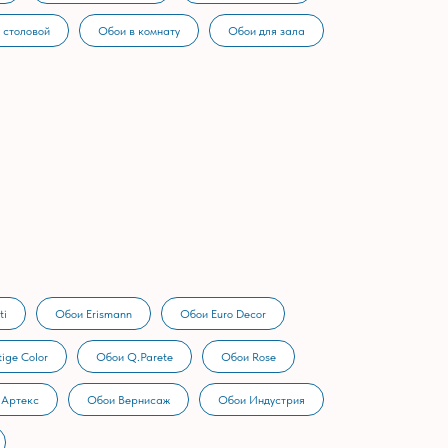
 столовой
Обои в комнату
Обои для зала
ti
Обои Erismann
Обои Euro Decor
ige Color
Обои Q.Parete
Обои Rose
 Артекс
Обои Вернисаж
Обои Индустрия