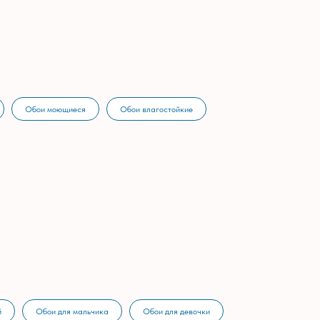
Обои моющиеся
Обои влагостойкие
й
Обои для мальчика
Обои для девочки