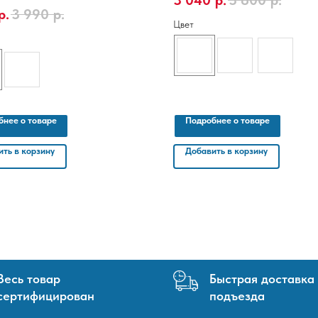
3 040
р.
3 800
р.
тель - Россия, Размер 10,05 x 1,06 м
р.
3 990
р.
Цвет
бнее о товаре
Подробнее о товаре
ть в корзину
Добавить в корзину
Весь товар
Быстрая доставка
сертифицирован
подъезда