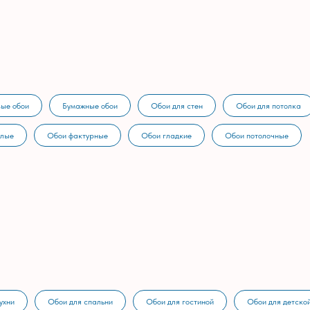
ые обои
Бумажные обои
Обои для стен
Обои для потолка
тлые
Обои фактурные
Обои гладкие
Обои потолочные
ухни
Обои для спальни
Обои для гостиной
Обои для детско