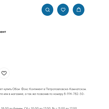
нент
ет купить Обои Фокс Континент в Петроповловске-Камчатском.
е или в магазине, а так же позвонив по номеру 8-914-782-50-
8:00 по будням, Сб с 10:00 до 17:00, Вс с 11:00 до 17:00.