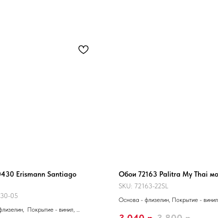
430 Erismann Santiago
Обои 72163 Palitra My Thai м
SKU:
72163-22SL
30-05
Основа - флизелин, Покрытие - винил
флизелин, Покрытие - винил,
Производитель - Россия, Размер 10,0