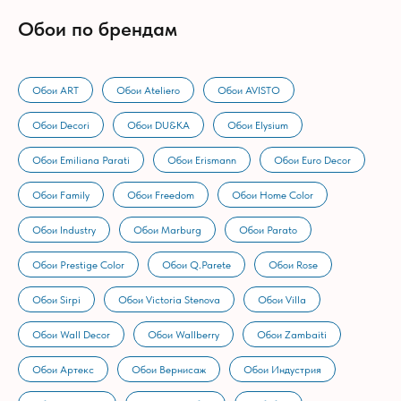
Обои по брендам
Обои ART
Обои Ateliero
Обои AVISTO
Обои Decori
Обои DU&KA
Обои Elysium
Обои Emiliana Parati
Обои Erismann
Обои Euro Decor
Обои Family
Обои Freedom
Обои Home Color
Обои Industry
Обои Marburg
Обои Parato
Обои Prestige Color
Обои Q.Parete
Обои Rose
Обои Sirpi
Обои Victoria Stenova
Обои Villa
Обои Wall Decor
Обои Wallberry
Обои Zambaiti
Обои Артекс
Обои Вернисаж
Обои Индустрия