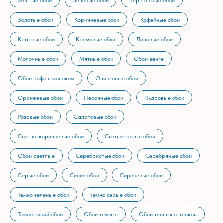
Желтые обои
Зеленые обои
Зеркальные обои
Золотые обои
Коричневые обои
Кофейные обои
Красные обои
Кремовые обои
Лиловые обои
Молочные обои
Мятные обои
Обои венге
Обои Кофе с молоком
Оливковые обои
Оранжевые обои
Песочные обои
Пудровые обои
Розовые обои
Салатовые обои
Светло-коричневые обои
Светло-серые обои
Обои светлые
Серебристые обои
Серебряные обои
Серые обои
Синие обои
Сиреневые обои
Темно зеленые обои
Темно серые обои
Темно синий обои
Обои темные
Обои теплых оттенков