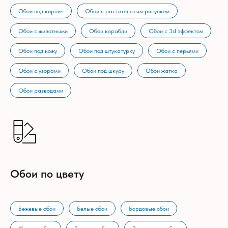
Обои под кирпич
Обои с растительным рисунком
Обои с животными
Обои корабли
Обои с 3d эффектом
Обои под кожу
Обои под штукатурку
Обои с перьями
Обои с узорами
Обои под шкуру
Обои жатка
Обои разводами
Обои по цвету
Бежевые обои
Белые обои
Бордовые обои