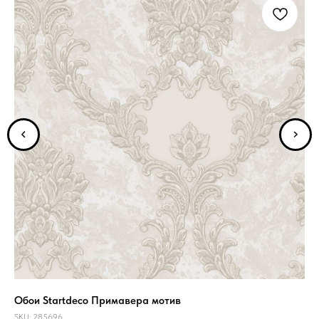
Обои Startdeco Примавера мотив
Об
SKU:
285696
SKU