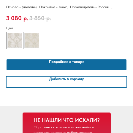
Основа - флизелин, Покрытие - винил, Производитель - Россия,
Осн
Размер 10,05 x 1,06 м
1,0
3 080
р.
3 850
р.
3 
Цвет
Цве
Подробнее о товаре
Добавить в корзину
НЕ НАШЛИ ЧТО ИСКАЛИ?
Обратитесь к нам мы поможем найти и
проконсультируем по любому вопросу