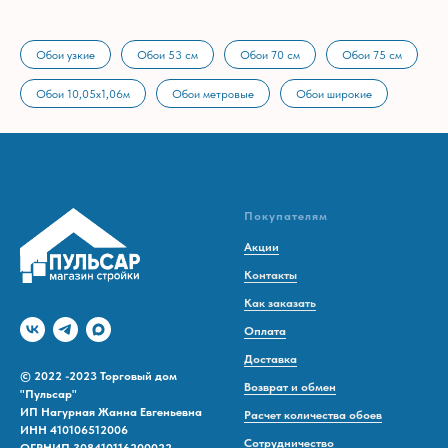
Обои узкие
Обои 53 см
Обои 70 см
Обои 75 см
Обои 10,05х1,06м
Обои метровые
Обои широкие
Покупателям
Акции
Контакты
Как заказать
Оплата
Доставка
© 2022 -2023 Торговый дом
Возврат и обмен
"Пульсар"
ИП Нагурная Жанна Евгеньевна
Расчет количества обоев
ИНН 410106512006
Сотрудничество