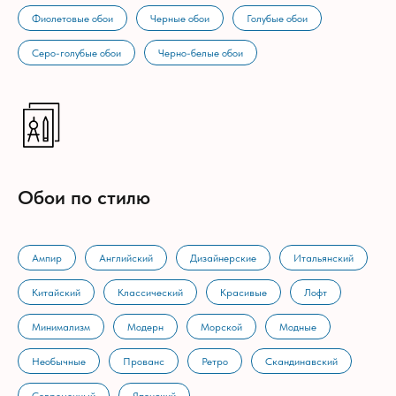
Фиолетовые обои
Черные обои
Голубые обои
Серо-голубые обои
Черно-белые обои
Обои по стилю
Ампир
Английский
Дизайнерские
Итальянский
Китайский
Классический
Красивые
Лофт
Минимализм
Модерн
Морской
Модные
Необычные
Прованс
Ретро
Скандинавский