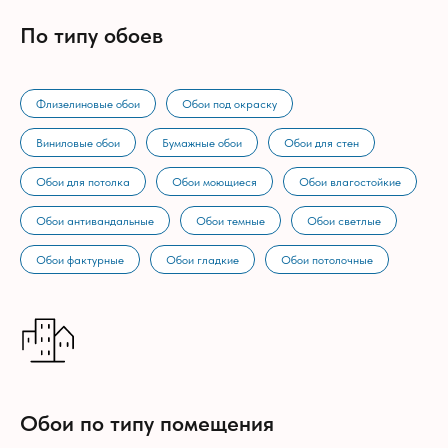
По типу обоев
Флизелиновые обои
Обои под окраску
Виниловые обои
Бумажные обои
Обои для стен
Обои для потолка
Обои моющиеся
Обои влагостойкие
Обои антивандальные
Обои темные
Обои светлые
Обои фактурные
Обои гладкие
Обои потолочные
Обои по типу помещения