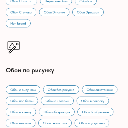
Обои Палитра
Пермские обои
Сибобои
Обои Стенова
Обои Элизиум
Обои Эрисман
Non brand
Обои по рисунку
Обои с рисунком
Обои без рисунка
Обои однотонные
Обои под бетон
Обои с цветами
Обои в полоску
Обои в клетку
Обои абстракция
Обои бамбуковые
Обои вензеля
Обои геометрия
Обои под дерево