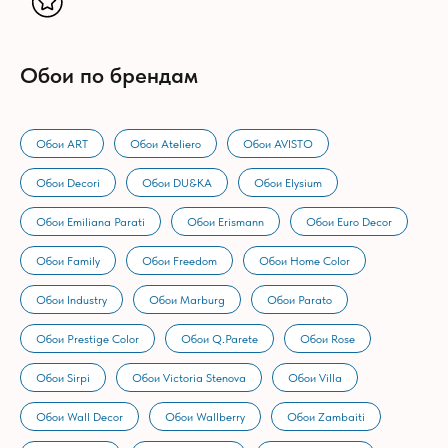
Обои по брендам
Обои ART
Обои Ateliero
Обои AVISTO
Обои Decori
Обои DU&KA
Обои Elysium
Обои Emiliana Parati
Обои Erismann
Обои Euro Decor
Обои Family
Обои Freedom
Обои Home Color
Обои Industry
Обои Marburg
Обои Parato
Обои Prestige Color
Обои Q.Parete
Обои Rose
Обои Sirpi
Обои Victoria Stenova
Обои Villa
Обои Wall Decor
Обои Wallberry
Обои Zambaiti