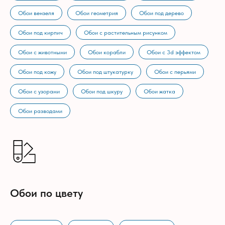
Обои вензеля
Обои геометрия
Обои под дерево
Обои под кирпич
Обои с растительным рисунком
Обои с животными
Обои корабли
Обои с 3d эффектом
Обои под кожу
Обои под штукатурку
Обои с перьями
Обои с узорами
Обои под шкуру
Обои жатка
Обои разводами
Обои по цвету