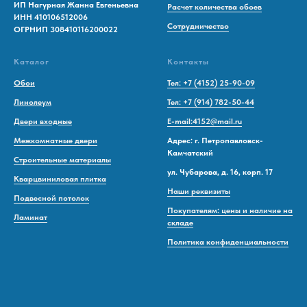
ИП Нагурная Жанна Евгеньевна
Расчет количества обоев
ИНН 410106512006
Сотрудничество
ОГРНИП 308410116200022
Каталог
Контакты
Обои
Тел: +7 (4152) 25-90-09
Линолеум
Тел: +7 (914) 782-50-44
Двери входные
E-mail:4152@mail.ru
Межкомнатные двери
Адрес: г. Петропавловск-
Камчатский
Строительные материалы
ул. Чубарова, д. 16, корп. 17
Кварцвиниловая плитка
Наши реквизиты
Подвесной потолок
Покупателям: цены и наличие на
Ламинат
складе
Политика конфиденциальности