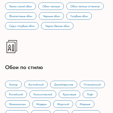
Темно синий обои
Обои темные
Обои теплых оттенков
Фиолетовые обои
Черные обои
Голубые обои
Серо-голубые обои
Черно-белые обои
Обои по стилю
Ампир
Английский
Дизайнерские
Итальянский
Китайский
Классический
Красивые
Лофт
Минимализм
Модерн
Морской
Модные