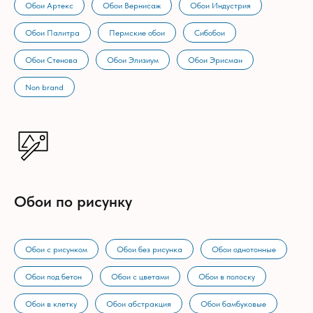
Обои Артекс
Обои Вернисаж
Обои Индустрия
Обои Палитра
Пермские обои
Сибобои
Обои Стенова
Обои Элизиум
Обои Эрисман
Non brand
Обои по рисунку
Обои с рисунком
Обои без рисунка
Обои однотонные
Обои под бетон
Обои с цветами
Обои в полоску
Обои в клетку
Обои абстракция
Обои бамбуковые