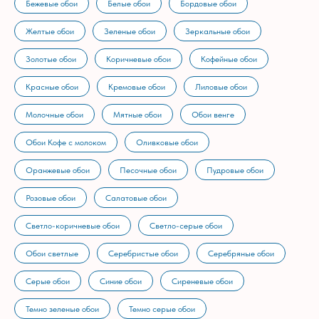
Бежевые обои
Белые обои
Бордовые обои
Желтые обои
Зеленые обои
Зеркальные обои
Золотые обои
Коричневые обои
Кофейные обои
Красные обои
Кремовые обои
Лиловые обои
Молочные обои
Мятные обои
Обои венге
Обои Кофе с молоком
Оливковые обои
Оранжевые обои
Песочные обои
Пудровые обои
Розовые обои
Салатовые обои
Светло-коричневые обои
Светло-серые обои
Обои светлые
Серебристые обои
Серебряные обои
Серые обои
Синие обои
Сиреневые обои
Темно зеленые обои
Темно серые обои