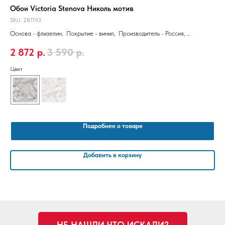
фон
Обои Victoria Stenova Николь мотив
Об
SKU:
281193
SKU
р
Основа - флизелин, Покрытие - винил, Производитель - Россия,
Осн
Размер 10,05 x 1,06 м
106
2 872
р.
3 590
р.
3
Цвет
Цве
Подробнее о товаре
Добавить в корзину
НЕ НАШЛИ ЧТО ИСКАЛИ?