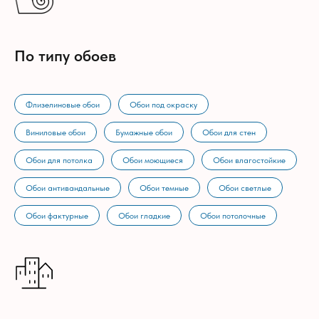
По типу обоев
Флизелиновые обои
Обои под окраску
Виниловые обои
Бумажные обои
Обои для стен
Обои для потолка
Обои моющиеся
Обои влагостойкие
Обои антивандальные
Обои темные
Обои светлые
Обои фактурные
Обои гладкие
Обои потолочные