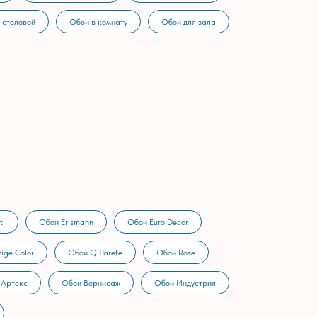
 столовой
Обои в комнату
Обои для зала
ti
Обои Erismann
Обои Euro Decor
ige Color
Обои Q.Parete
Обои Rose
 Артекс
Обои Вернисаж
Обои Индустрия