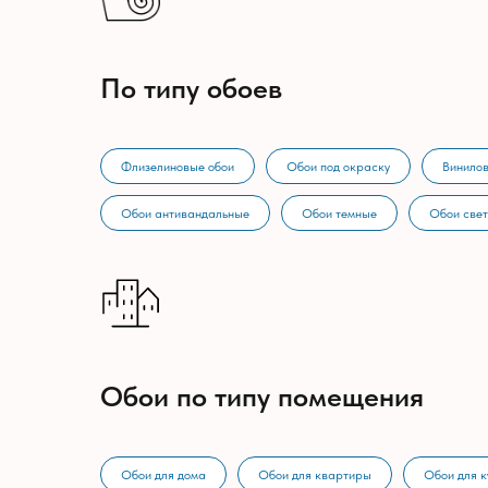
По типу обоев
Флизелиновые обои
Обои под окраску
Винилов
Обои антивандальные
Обои темные
Обои све
Обои по типу помещения
Обои для дома
Обои для квартиры
Обои для к