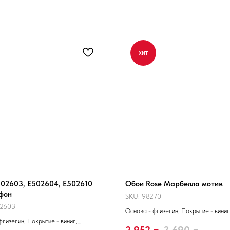
хит
02603, Е502604, Е502610
Обои Rose Марбелла мотив
 фон
SKU:
98270
2603
Основа - флизелин, Покрытие - винил
флизелин, Покрытие - винил,
Производитель - Россия, Размер 10,0