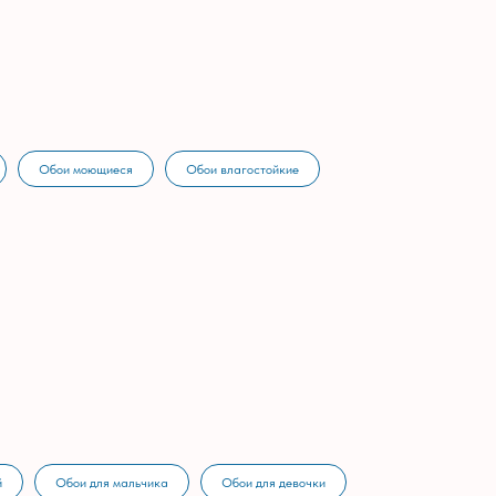
Обои моющиеся
Обои влагостойкие
й
Обои для мальчика
Обои для девочки