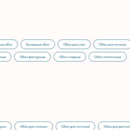
ые обои
Бумажные обои
Обои для стен
Обои для потолка
тлые
Обои фактурные
Обои гладкие
Обои потолочные
ухни
Обои для спальни
Обои для гостиной
Обои для детско