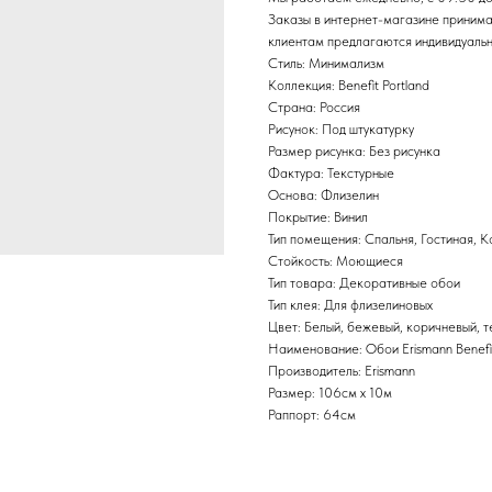
Заказы в интернет-магазине приним
клиентам предлагаются индивидуальн
Стиль: Минимализм
Коллекция: Benefit Portland
Страна: Россия
Рисунок: Под штукатурку
Размер рисунка: Без рисунка
Фактура: Текстурные
Основа: Флизелин
Покрытие: Винил
Тип помещения: Спальня, Гостиная, 
Стойкость: Моющиеся
Тип товара: Декоративные обои
Тип клея: Для флизелиновых
Цвет: Белый, бежевый, коричневый, 
Наименование: Обои Erismann Benefi
Производитель: Erismann
Размер: 106см х 10м
Раппорт: 64см