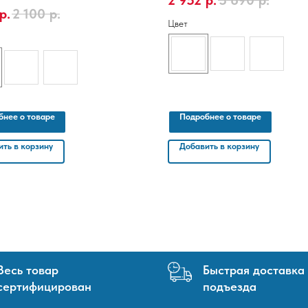
2 952
р.
3 690
р.
тель - Россия, Размер 10,05 x 1,06 м
р.
2 100
р.
Цвет
бнее о товаре
Подробнее о товаре
ть в корзину
Добавить в корзину
Весь товар
Быстрая доставка
сертифицирован
подъезда