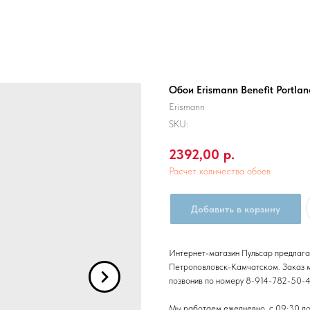
Обои Erismann Benefit Portla
Erismann
SKU:
2392,00
р.
Расчет количества обоев
Добавить в корзину
Интернет-магазин Пульсар предлагает
Петроповловск-Камчатском. Заказ мо
позвонив по номеру 8-914-782-50-
Мы работаем ежедневно, с 09:30 до 1