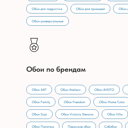
Обои для подростка
Обои для прихожей
Обои 
Обои универсальные
Обои по брендам
Обои ART
Обои Ateliero
Обои AVISTO
Обои Family
Обои Freedom
Обои Home Color
Обои Sirpi
Обои Victoria Stenova
Обои Villa
Обои Палитра
Пермские обои
Сибобои