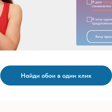
Я даю
согл
ознакомлен 
пользовате
Я хочу одни
предложения
Хочу прок
Найди обои в один клик