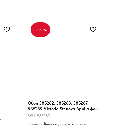
новинка
Обои 585282, 585283, 585287,
585289 Victoria Stenova Apulia фон
SKU:
585289
,
5 x 1,06 м
Основа - Флизелин, Покрытие - Винил,