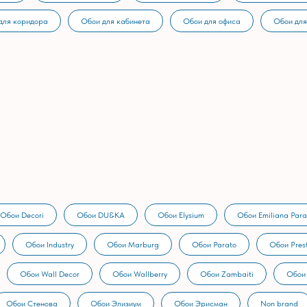
для коридора
Обои для кабинета
Обои для офиса
Обои для
Обои Decori
Обои DU&KA
Обои Elysium
Обои Emiliana Para
Обои Industry
Обои Marburg
Обои Parato
Обои Prest
Обои Wall Decor
Обои Wallberry
Обои Zambaiti
Обои
Обои Стенова
Обои Элизиум
Обои Эрисман
Non brand