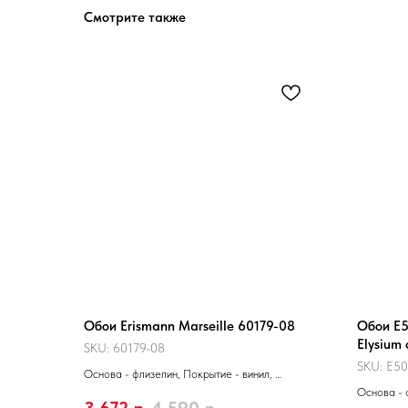
Смотрите также
Обои Erismann Marseille 60179-08
Обои Е5
Elysium
SKU:
60179-08
SKU:
Е50
Основа - флизелин, Покрытие - винил,
Производитель - Россия, Размер 10,05 x 1,06 м
Основа - 