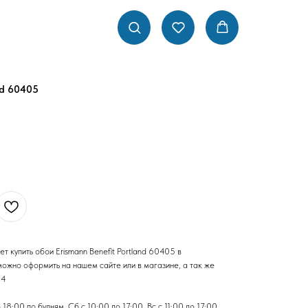
nd 60405
 купить обои Erismann Benefit Portland 60405 в
жно оформить на нашем сайте или в магазине, а так же
44
8:00 по будням, Сб с 10:00 до 17:00, Вс с 11:00 до 17:00.