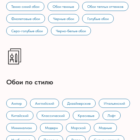
Темно синий обои
Обои темные
Обои теплых оттенков
Фиолетовые обои
Черные обои
Голубые обои
Серо-голубые обои
Черно-белые обои
Обои по стилю
Ампир
Английский
Дизайнерские
Итальянский
Китайский
Классический
Красивые
Лофт
Минимализм
Модерн
Морской
Модные