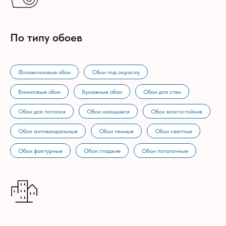
По типу обоев
Флизелиновые обои
Обои под окраску
Виниловые обои
Бумажные обои
Обои для стен
Обои для потолка
Обои моющиеся
Обои влагостойкие
Обои антивандальные
Обои темные
Обои светлые
Обои фактурные
Обои гладкие
Обои потолочные