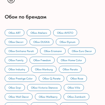
Обои по брендам
Обои ART
Обои Ateliero
Обои AVISTO
Обои Decori
Обои DU&KA
Обои Elysium
Обои Emiliana Parati
Обои Erismann
Обои Euro Decor
Обои Family
Обои Freedom
Обои Home Color
Обои Industry
Обои Marburg
Обои Parato
Обои Prestige Color
Обои Q.Parete
Обои Rose
Обои Sirpi
Обои Victoria Stenova
Обои Villa
Обои Wall Decor
Обои Wallberry
Обои Zambaiti