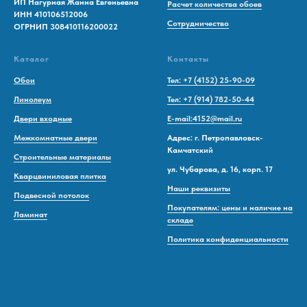
ИП Нагурная Жанна Евгеньевна
Расчет количества обоев
ИНН 410106512006
Сотрудничество
ОГРНИП 308410116200022
Каталог
Контакты
Обои
Тел: +7 (4152) 25-90-09
Линолеум
Тел: +7 (914) 782-50-44
Двери входные
E-mail:4152@mail.ru
Межкомнатные двери
Адрес: г. Петропавловск-
Камчатский
Строительные материалы
ул. Чубарова, д. 16, корп. 17
Кварцвиниловая плитка
Наши реквизиты
Подвесной потолок
Покупателям: цены и наличие на
Ламинат
складе
Политика конфиденциальности