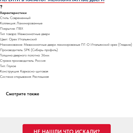
?
Характеристики
Стиль: Современный
Коллекция: Ламинированные
Покрытие: ПВХ
Тип товара: Межкомнатные двери
Цвет: Орех Итальянский
Наименование: Межкомнатные двери ламинированые ПГ-О Итальянский орех (Гладкие)
Производитель: SPK (Сибирь-профиль)
Толщина дверного полотна: 36мм
Страна производитель: Россия
Тип: Глухое
Конструкция: Каркасно-щитовая
Система открывания: Распашная
Смотрите также
НЕ НАШЛИ ЧТО ИСКАЛИ?