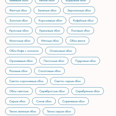
Бежевые обои
Белые обои
Бордовые обои
Желтые обои
Зеленые обои
Зеркальные обои
Золотые обои
Коричневые обои
Кофейные обои
Красные обои
Кремовые обои
Лиловые обои
Молочные обои
Мятные обои
Обои венге
Обои Кофе с молоком
Оливковые обои
Оранжевые обои
Песочные обои
Пудровые обои
Розовые обои
Салатовые обои
Светло-коричневые обои
Светло-серые обои
Обои светлые
Серебристые обои
Серебряные обои
Серые обои
Синие обои
Сиреневые обои
Темно зеленые обои
Темно серые обои