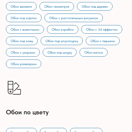
Обои вензеля
Обои геометрия
Обои под дерево
Обои под кирпич
Обои с растительным рисунком
Обои с животными
Обои корабли
Обои с 3d эффектом
Обои под кожу
Обои под штукатурку
Обои с перьями
Обои с узорами
Обои под шкуру
Обои жатка
Обои разводами
Обои по цвету