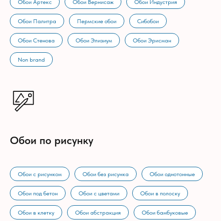
Обои Артекс
Обои Вернисаж
Обои Индустрия
Обои Палитра
Пермские обои
Сибобои
Обои Стенова
Обои Элизиум
Обои Эрисман
Non brand
Обои по рисунку
Обои с рисунком
Обои без рисунка
Обои однотонные
Обои под бетон
Обои с цветами
Обои в полоску
Обои в клетку
Обои абстракция
Обои бамбуковые