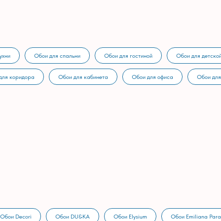
ухни
Обои для спальни
Обои для гостиной
Обои для детско
для коридора
Обои для кабинета
Обои для офиса
Обои для
Обои Decori
Обои DU&KA
Обои Elysium
Обои Emiliana Para