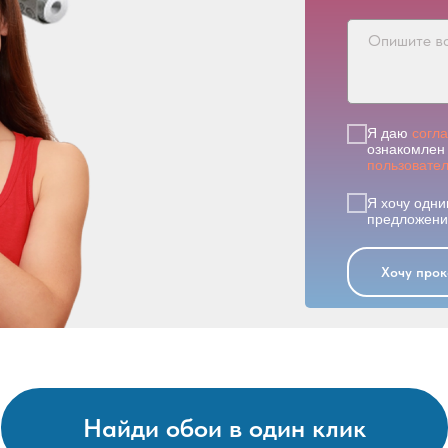
Я даю
согл
ознакомлен 
пользовате
Я хочу одни
предложения
Хочу прок
Найди обои в один клик