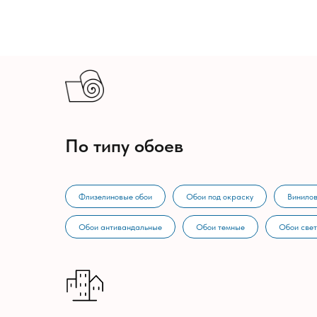
По типу обоев
Флизелиновые обои
Обои под окраску
Винилов
Обои антивандальные
Обои темные
Обои све