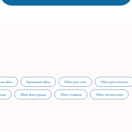
ые обои
Бумажные обои
Обои для стен
Обои для потолка
тлые
Обои фактурные
Обои гладкие
Обои потолочные