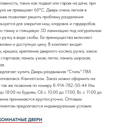
ажность, таких как подвал или гараж на даче, при
духа не превышает 60°С. Дверь очень легкая в
также позволяет решить проблему разделения
ьзуется для закрытия ниш, кладовок и гардеробов.
ю гамму и глянцевую 3D ламинацию под натуральные
ю ручку в виде скобы. Ее преимущества включают
новки и доступную цену. В комплект входят
, крышка, крепление дверного косяка, ручка, замок
стартовая, панель узкая, петли, панель широкая,
ая.
едлагает купить Дверь раздвижная "Стиль" ПВХ
роповловск-Камчатском. Заказ можно оформить на
а так же позвонив по номеру 8-914-782-50-44 Мы
о 18:00 по будням, Сб с 10:00 до 17:00, Вс с 11:00 до
азине принимаются круглосуточно. Оптовым
клиентам предлагаются индивидуальные условия.
ЖКОМНАТНЫЕ ДВЕРИ