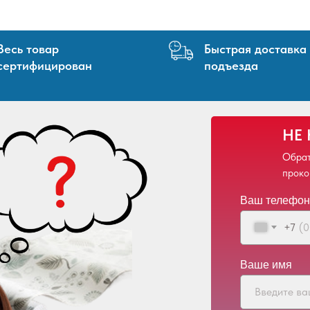
Весь товар
Быстрая доставка
сертифицирован
подъезда
НЕ
Обрат
проко
Ваш телефон
+7
Ваше имя