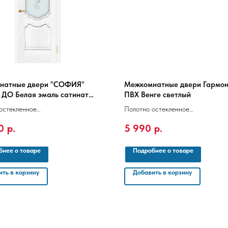
натные двери "СОФИЯ"
Межкомнатные двери Гармо
) ДО Белая эмаль сатинат
ПВХ Венге светлый
П-9) мат.
остекленное
Полотно остекленное
х700/800
36х2000х600/700/800
0
р.
5 990
р.
бнее о товаре
Подробнее о товаре
ть в корзину
Добавить в корзину