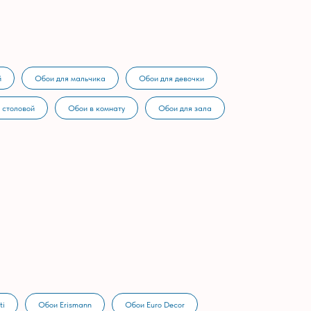
й
Обои для мальчика
Обои для девочки
 столовой
Обои в комнату
Обои для зала
ti
Обои Erismann
Обои Euro Decor