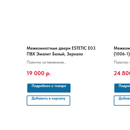
Межкомнатные двери ESTETIC E03
Межком
ПВХ Эмалит Белый, Зеркало
(1006-1
роза (А
Полотно остекленное
Полотно 
36х2000х700/800
36х2000
19 000
р.
24 80
Подробнее о товаре
Подро
Добавить в корзину
Добави