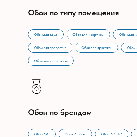
Обои по типу помещения
Обои для дома
Обои для квартиры
Обои для к
Обои для подростка
Обои для прихожей
Обои 
Обои универсальные
Обои по брендам
Обои ART
Обои Ateliero
Обои AVISTO